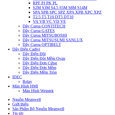
RPF PJ PK PL
S2M S3M S4.5 S5M S8M S14M
SPA SPB SPC SPZ XPA XPB XPC XPZ
T2.5 T5 T10 DT5 DT10
VA VB VC VD VE
Dây Curoa CONTITECH
Dây Curoa GATES
Dây Curoa MITSUBOSHI
Dây Curoa MITSUSUMI SANLUX
Dây Curoa OPTIBELT
Dây Điện Cadivi
Dây Điện Đôi
Dây Điện Đôi Mềm Ovan
Dây Điện Đơn Cứng
Dây Điện Đơn Mềm
Dây Điện Mềm Tròn
IDEC
Relay
Màn Hình HMI
Màn Hình Weintek
Nguồn Meanwell
Giới thiệu
Sản Phẩm Bộ Nguồn Meanwell
Tin tức