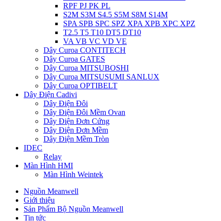
RPF PJ PK PL
S2M S3M S4.5 S5M S8M S14M
SPA SPB SPC SPZ XPA XPB XPC XPZ
T2.5 T5 T10 DT5 DT10
VA VB VC VD VE
Dây Curoa CONTITECH
Dây Curoa GATES
Dây Curoa MITSUBOSHI
Dây Curoa MITSUSUMI SANLUX
Dây Curoa OPTIBELT
Dây Điện Cadivi
Dây Điện Đôi
Dây Điện Đôi Mềm Ovan
Dây Điện Đơn Cứng
Dây Điện Đơn Mềm
Dây Điện Mềm Tròn
IDEC
Relay
Màn Hình HMI
Màn Hình Weintek
Nguồn Meanwell
Giới thiệu
Sản Phẩm Bộ Nguồn Meanwell
Tin tức