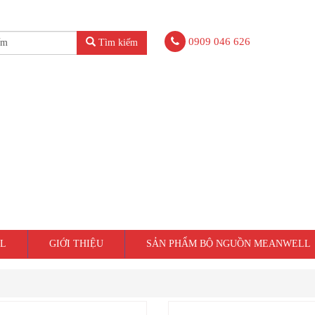
0909 046 626
Tìm kiếm
L
GIỚI THIỆU
SẢN PHẨM BỘ NGUỒN MEANWELL