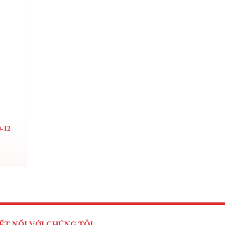
-12
ẾT NỐI VỚI CHÚNG TÔI