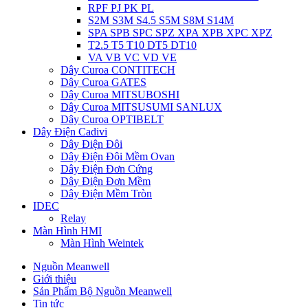
RPF PJ PK PL
S2M S3M S4.5 S5M S8M S14M
SPA SPB SPC SPZ XPA XPB XPC XPZ
T2.5 T5 T10 DT5 DT10
VA VB VC VD VE
Dây Curoa CONTITECH
Dây Curoa GATES
Dây Curoa MITSUBOSHI
Dây Curoa MITSUSUMI SANLUX
Dây Curoa OPTIBELT
Dây Điện Cadivi
Dây Điện Đôi
Dây Điện Đôi Mềm Ovan
Dây Điện Đơn Cứng
Dây Điện Đơn Mềm
Dây Điện Mềm Tròn
IDEC
Relay
Màn Hình HMI
Màn Hình Weintek
Nguồn Meanwell
Giới thiệu
Sản Phẩm Bộ Nguồn Meanwell
Tin tức