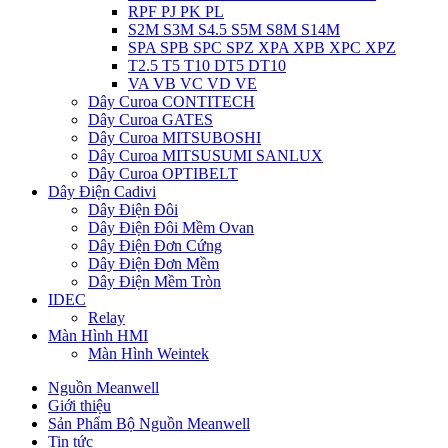
RPF PJ PK PL
S2M S3M S4.5 S5M S8M S14M
SPA SPB SPC SPZ XPA XPB XPC XPZ
T2.5 T5 T10 DT5 DT10
VA VB VC VD VE
Dây Curoa CONTITECH
Dây Curoa GATES
Dây Curoa MITSUBOSHI
Dây Curoa MITSUSUMI SANLUX
Dây Curoa OPTIBELT
Dây Điện Cadivi
Dây Điện Đôi
Dây Điện Đôi Mềm Ovan
Dây Điện Đơn Cứng
Dây Điện Đơn Mềm
Dây Điện Mềm Tròn
IDEC
Relay
Màn Hình HMI
Màn Hình Weintek
Nguồn Meanwell
Giới thiệu
Sản Phẩm Bộ Nguồn Meanwell
Tin tức