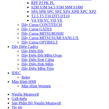
RPF PJ PK PL
S2M S3M S4.5 S5M S8M S14M
SPA SPB SPC SPZ XPA XPB XPC XPZ
T2.5 T5 T10 DT5 DT10
VA VB VC VD VE
Dây Curoa CONTITECH
Dây Curoa GATES
Dây Curoa MITSUBOSHI
Dây Curoa MITSUSUMI SANLUX
Dây Curoa OPTIBELT
Dây Điện Cadivi
Dây Điện Đôi
Dây Điện Đôi Mềm Ovan
Dây Điện Đơn Cứng
Dây Điện Đơn Mềm
Dây Điện Mềm Tròn
IDEC
Relay
Màn Hình HMI
Màn Hình Weintek
Nguồn Meanwell
Giới thiệu
Sản Phẩm Bộ Nguồn Meanwell
Tin tức