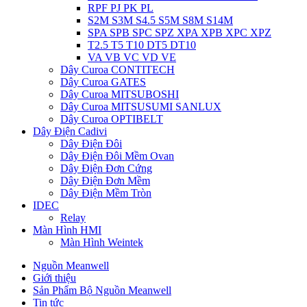
RPF PJ PK PL
S2M S3M S4.5 S5M S8M S14M
SPA SPB SPC SPZ XPA XPB XPC XPZ
T2.5 T5 T10 DT5 DT10
VA VB VC VD VE
Dây Curoa CONTITECH
Dây Curoa GATES
Dây Curoa MITSUBOSHI
Dây Curoa MITSUSUMI SANLUX
Dây Curoa OPTIBELT
Dây Điện Cadivi
Dây Điện Đôi
Dây Điện Đôi Mềm Ovan
Dây Điện Đơn Cứng
Dây Điện Đơn Mềm
Dây Điện Mềm Tròn
IDEC
Relay
Màn Hình HMI
Màn Hình Weintek
Nguồn Meanwell
Giới thiệu
Sản Phẩm Bộ Nguồn Meanwell
Tin tức