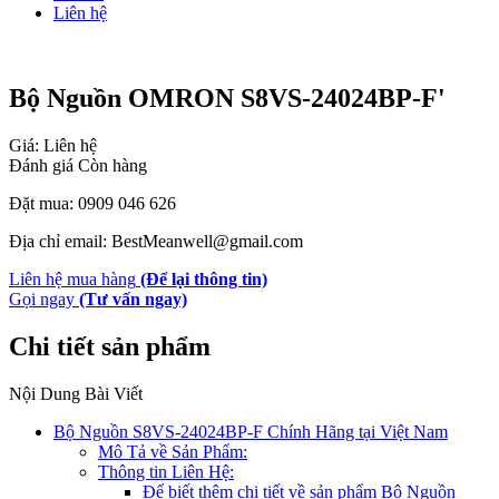
Liên hệ
Bộ Nguồn OMRON S8VS-24024BP-F'
Giá: Liên hệ
Đánh giá
Còn hàng
Đặt mua: 0909 046 626
Địa chỉ email: BestMeanwell@gmail.com
Liên hệ mua hàng
(Để lại thông tin)
Gọi ngay
(Tư vấn ngay)
Chi tiết sản phẩm
Nội Dung Bài Viết
Bộ Nguồn S8VS-24024BP-F Chính Hãng tại Việt Nam
Mô Tả về Sản Phẩm:
Thông tin Liên Hệ:
Để biết thêm chi tiết về sản phẩm Bộ Nguồn