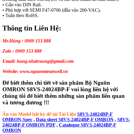
• Gắn vào DIN Rail.
• Phù hợp với SEMI F47-0706 (đầu vào 200-VAC).
• Tuân theo RoHS.
Thông tin Liên Hệ:
Mr.Hùng : 0909 153 888
Zalo : 0909 153 888
Email: hung.nhatvuong@gmail.com
Website: www.nguonmeanwell.vn
Để biết thêm chi tiết về sản phẩm Bộ Nguồn
OMRON S8VS-24024BP-F vui lòng liên hệ với
chúng tôi để biết thêm những sản phẩm liên quan
và tương đương !!!
Ân vào Model bất kỳ để tải Tài Liệu
S8VS-24024BP-F
OMRON-Spec
,
Data sheet S8VS-24024BP-F OMRON
,
S8VS-
24024BP-F OMRON PDF
,
Catalogue S8VS-24024BP-F
OMRON