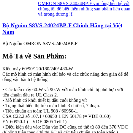
OMRON S8VS-24024BP-F vui lòng liên hệ với
chúng tôi để biết thêm những sản phẩm liên quan
và tương đương !!!
Bộ Nguồn S8VS-24024BP-F Chính Hãng tại Việt
Nam
Bộ Nguồn OMRON S8VS-24024BP-F
Mô Tả về Sản Phẩm:
Kiểu máy 60/90/120/180/240/ 480-W
Các mô hình có màn hình chỉ báo và các chức năng đơn giản để dễ
dàng vận hành hệ thống
• Các kiểu máy 60-W và 90-W với màn hình chỉ thị phù hợp với
tiêu chuẩn đầu ra UL Class 2.
• Mô hình có khối thiết bị đầu cuối không vít
• Trạng thái hiển thị trên màn hình 3 chữ số, 7 đoạn.
• Tiêu chuẩn an toàn: UL 508 / 60950-1,
CSA C22.2 số 107.1 / 60950-1 EN 50178 (= VDE 0160)
EN 60950-1 (= VDE 0805 Teil 1)
• Điều kiện đầu vào: Đầu vào DC cũng có thể từ 80 đến 370 VDC
(Không tuân theo Chỉ thị EC và các tiêu chuẩn an toàn khác.)