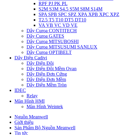
RPF PJ PK PL
S2M S3M S4.5 S5M S8M S14M
SPA SPB SPC SPZ XPA XPB XPC XPZ
T2.5 T5 T10 DT5 DT10
VA VB VC VD VE
Dây Curoa CONTITECH
Dây Curoa GATES
Dây Curoa MITSUBOSHI
Dây Curoa MITSUSUMI SANLUX
Dây Curoa OPTIBELT
Dây Điện Cadivi
Dây Điện Đôi
Dây Điện Đôi Mềm Ovan
Dây Điện Đơn Cứng
Dây Điện Đơn Mềm
Dây Điện Mềm Tròn
IDEC
Relay
Màn Hình HMI
Màn Hình Weintek
Nguồn Meanwell
Giới thiệu
Sản Phẩm Bộ Nguồn Meanwell
Tin tức