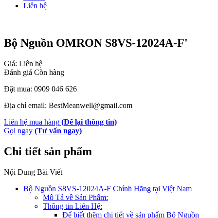
Liên hệ
Bộ Nguồn OMRON S8VS-12024A-F'
Giá: Liên hệ
Đánh giá
Còn hàng
Đặt mua: 0909 046 626
Địa chỉ email: BestMeanwell@gmail.com
Liên hệ mua hàng
(Để lại thông tin)
Gọi ngay
(Tư vấn ngay)
Chi tiết sản phẩm
Nội Dung Bài Viết
Bộ Nguồn S8VS-12024A-F Chính Hãng tại Việt Nam
Mô Tả về Sản Phẩm:
Thông tin Liên Hệ:
Để biết thêm chi tiết về sản phẩm Bộ Nguồn