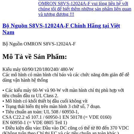
OMRON S8VS-12024A-F vui lòng liên hệ với
chúng tôi để biết thêm những sản phẩm liên quan
và tương đương !!!
Bộ Nguồn S8VS-12024A-F Chính Hãng tại Việt
Nam
Bộ Nguồn OMRON S8VS-12024A-F
Mô Tả về Sản Phẩm:
Kiểu máy 60/90/120/180/240/ 480-W
Các mô hình có màn hình chỉ báo và các chức năng đơn giản để dễ
dàng vận hành hệ thống
• Các kiểu máy 60-W và 90-W với màn hình chỉ thị phù hợp với
tiêu chuẩn đầu ra UL Class 2.
• Mô hình có khối thiết bị đầu cuối không vít
• Trạng thái hiển thị trên màn hình 3 chữ số, 7 đoạn.
• Tiêu chuẩn an toàn: UL 508 / 60950-1,
CSA C22.2 số 107.1 / 60950-1 EN 50178 (= VDE 0160)
EN 60950-1 (= VDE 0805 Teil 1)
• Điều kiện đầu vào: Đầu vào DC cũng có thể từ 80 đến 370 VDC
(Không tuân theo Chỉ thị EC và các tiêu chuẩn an toàn khác.)