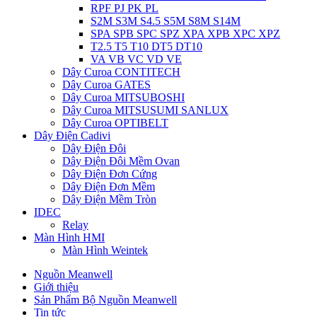
RPF PJ PK PL
S2M S3M S4.5 S5M S8M S14M
SPA SPB SPC SPZ XPA XPB XPC XPZ
T2.5 T5 T10 DT5 DT10
VA VB VC VD VE
Dây Curoa CONTITECH
Dây Curoa GATES
Dây Curoa MITSUBOSHI
Dây Curoa MITSUSUMI SANLUX
Dây Curoa OPTIBELT
Dây Điện Cadivi
Dây Điện Đôi
Dây Điện Đôi Mềm Ovan
Dây Điện Đơn Cứng
Dây Điện Đơn Mềm
Dây Điện Mềm Tròn
IDEC
Relay
Màn Hình HMI
Màn Hình Weintek
Nguồn Meanwell
Giới thiệu
Sản Phẩm Bộ Nguồn Meanwell
Tin tức