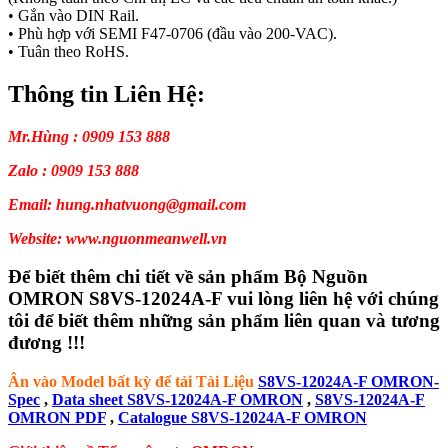
• Gắn vào DIN Rail.
• Phù hợp với SEMI F47-0706 (đầu vào 200-VAC).
• Tuân theo RoHS.
Thông tin Liên Hệ:
Mr.Hùng : 0909 153 888
Zalo : 0909 153 888
Email: hung.nhatvuong@gmail.com
Website: www.nguonmeanwell.vn
Để biết thêm chi tiết về sản phẩm Bộ Nguồn
OMRON S8VS-12024A-F vui lòng liên hệ với chúng
tôi để biết thêm những sản phẩm liên quan và tương
đương !!!
Ân vào Model bất kỳ để tải Tài Liệu
S8VS-12024A-F OMRON-
Spec
,
Data sheet S8VS-12024A-F OMRON
,
S8VS-12024A-F
OMRON PDF
,
Catalogue S8VS-12024A-F OMRON