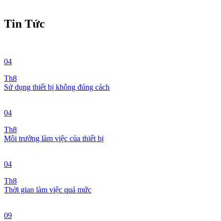
Tin Tức
04
Th8
Sử dụng thiết bị không đúng cách
04
Th8
Môi trường làm việc của thiết bị
04
Th8
Thời gian làm việc quá mức
09