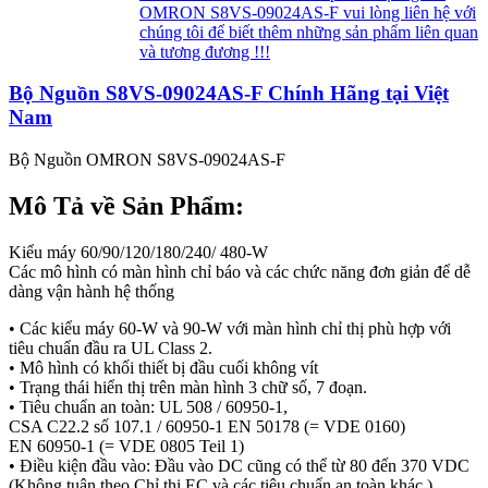
OMRON S8VS-09024AS-F vui lòng liên hệ với
chúng tôi để biết thêm những sản phẩm liên quan
và tương đương !!!
Bộ Nguồn S8VS-09024AS-F Chính Hãng tại Việt
Nam
Bộ Nguồn OMRON S8VS-09024AS-F
Mô Tả về Sản Phẩm:
Kiểu máy 60/90/120/180/240/ 480-W
Các mô hình có màn hình chỉ báo và các chức năng đơn giản để dễ
dàng vận hành hệ thống
• Các kiểu máy 60-W và 90-W với màn hình chỉ thị phù hợp với
tiêu chuẩn đầu ra UL Class 2.
• Mô hình có khối thiết bị đầu cuối không vít
• Trạng thái hiển thị trên màn hình 3 chữ số, 7 đoạn.
• Tiêu chuẩn an toàn: UL 508 / 60950-1,
CSA C22.2 số 107.1 / 60950-1 EN 50178 (= VDE 0160)
EN 60950-1 (= VDE 0805 Teil 1)
• Điều kiện đầu vào: Đầu vào DC cũng có thể từ 80 đến 370 VDC
(Không tuân theo Chỉ thị EC và các tiêu chuẩn an toàn khác.)