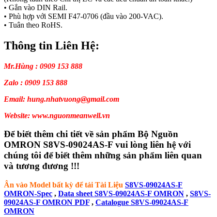
• Gắn vào DIN Rail.
• Phù hợp với SEMI F47-0706 (đầu vào 200-VAC).
• Tuân theo RoHS.
Thông tin Liên Hệ:
Mr.Hùng : 0909 153 888
Zalo : 0909 153 888
Email: hung.nhatvuong@gmail.com
Website: www.nguonmeanwell.vn
Để biết thêm chi tiết về sản phẩm Bộ Nguồn
OMRON S8VS-09024AS-F vui lòng liên hệ với
chúng tôi để biết thêm những sản phẩm liên quan
và tương đương !!!
Ân vào Model bất kỳ để tải Tài Liệu
S8VS-09024AS-F
OMRON-Spec
,
Data sheet S8VS-09024AS-F OMRON
,
S8VS-
09024AS-F OMRON PDF
,
Catalogue S8VS-09024AS-F
OMRON