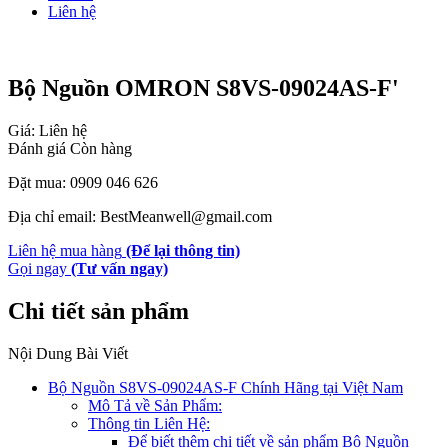
Liên hệ
Bộ Nguồn OMRON S8VS-09024AS-F'
Giá: Liên hệ
Đánh giá
Còn hàng
Đặt mua: 0909 046 626
Địa chỉ email: BestMeanwell@gmail.com
Liên hệ mua hàng
(Để lại thông tin)
Gọi ngay
(Tư vấn ngay)
Chi tiết sản phẩm
Nội Dung Bài Viết
Bộ Nguồn S8VS-09024AS-F Chính Hãng tại Việt Nam
Mô Tả về Sản Phẩm:
Thông tin Liên Hệ:
Để biết thêm chi tiết về sản phẩm Bộ Nguồn