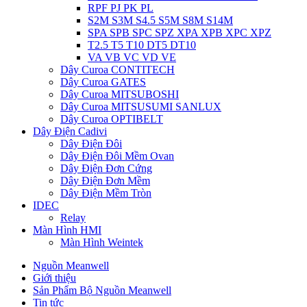
RPF PJ PK PL
S2M S3M S4.5 S5M S8M S14M
SPA SPB SPC SPZ XPA XPB XPC XPZ
T2.5 T5 T10 DT5 DT10
VA VB VC VD VE
Dây Curoa CONTITECH
Dây Curoa GATES
Dây Curoa MITSUBOSHI
Dây Curoa MITSUSUMI SANLUX
Dây Curoa OPTIBELT
Dây Điện Cadivi
Dây Điện Đôi
Dây Điện Đôi Mềm Ovan
Dây Điện Đơn Cứng
Dây Điện Đơn Mềm
Dây Điện Mềm Tròn
IDEC
Relay
Màn Hình HMI
Màn Hình Weintek
Nguồn Meanwell
Giới thiệu
Sản Phẩm Bộ Nguồn Meanwell
Tin tức