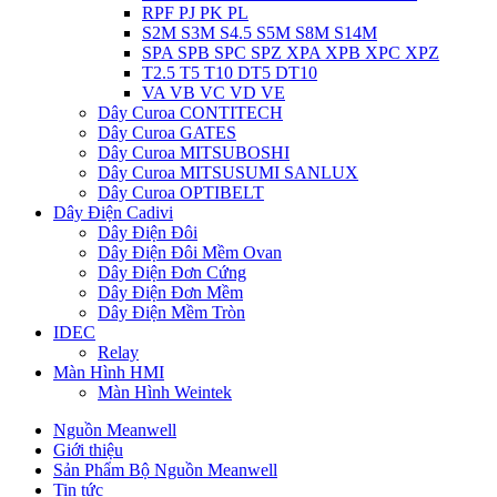
RPF PJ PK PL
S2M S3M S4.5 S5M S8M S14M
SPA SPB SPC SPZ XPA XPB XPC XPZ
T2.5 T5 T10 DT5 DT10
VA VB VC VD VE
Dây Curoa CONTITECH
Dây Curoa GATES
Dây Curoa MITSUBOSHI
Dây Curoa MITSUSUMI SANLUX
Dây Curoa OPTIBELT
Dây Điện Cadivi
Dây Điện Đôi
Dây Điện Đôi Mềm Ovan
Dây Điện Đơn Cứng
Dây Điện Đơn Mềm
Dây Điện Mềm Tròn
IDEC
Relay
Màn Hình HMI
Màn Hình Weintek
Nguồn Meanwell
Giới thiệu
Sản Phẩm Bộ Nguồn Meanwell
Tin tức