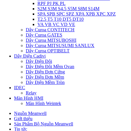
RPF PJ PK PL
S2M S3M S4.5 S5M S8M S14M
SPA SPB SPC SPZ XPA XPB XPC XPZ
T2.5 T5 T10 DT5 DT10
VA VB VC VD VE
Dây Curoa CONTITECH
Dây Curoa GATES
Dây Curoa MITSUBOSHI
Dây Curoa MITSUSUMI SANLUX
Dây Curoa OPTIBELT
Dây Điện Cadivi
Dây Điện Đôi
Dây Điện Đôi Mềm Ovan
Dây Điện Đơn Cứng
Dây Điện Đơn Mềm
Dây Điện Mềm Tròn
IDEC
Relay
Màn Hình HMI
Màn Hình Weintek
Nguồn Meanwell
Giới thiệu
Sản Phẩm Bộ Nguồn Meanwell
Tin tức