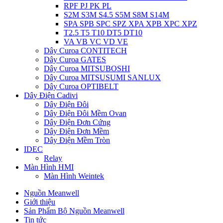
RPF PJ PK PL
S2M S3M S4.5 S5M S8M S14M
SPA SPB SPC SPZ XPA XPB XPC XPZ
T2.5 T5 T10 DT5 DT10
VA VB VC VD VE
Dây Curoa CONTITECH
Dây Curoa GATES
Dây Curoa MITSUBOSHI
Dây Curoa MITSUSUMI SANLUX
Dây Curoa OPTIBELT
Dây Điện Cadivi
Dây Điện Đôi
Dây Điện Đôi Mềm Ovan
Dây Điện Đơn Cứng
Dây Điện Đơn Mềm
Dây Điện Mềm Tròn
IDEC
Relay
Màn Hình HMI
Màn Hình Weintek
Nguồn Meanwell
Giới thiệu
Sản Phẩm Bộ Nguồn Meanwell
Tin tức