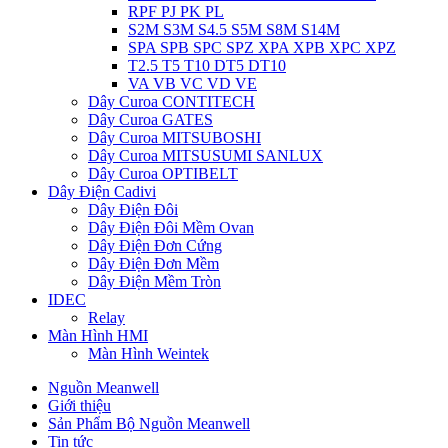
RPF PJ PK PL
S2M S3M S4.5 S5M S8M S14M
SPA SPB SPC SPZ XPA XPB XPC XPZ
T2.5 T5 T10 DT5 DT10
VA VB VC VD VE
Dây Curoa CONTITECH
Dây Curoa GATES
Dây Curoa MITSUBOSHI
Dây Curoa MITSUSUMI SANLUX
Dây Curoa OPTIBELT
Dây Điện Cadivi
Dây Điện Đôi
Dây Điện Đôi Mềm Ovan
Dây Điện Đơn Cứng
Dây Điện Đơn Mềm
Dây Điện Mềm Tròn
IDEC
Relay
Màn Hình HMI
Màn Hình Weintek
Nguồn Meanwell
Giới thiệu
Sản Phẩm Bộ Nguồn Meanwell
Tin tức