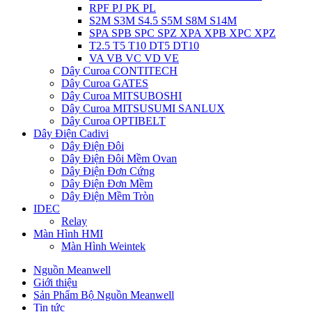
RPF PJ PK PL
S2M S3M S4.5 S5M S8M S14M
SPA SPB SPC SPZ XPA XPB XPC XPZ
T2.5 T5 T10 DT5 DT10
VA VB VC VD VE
Dây Curoa CONTITECH
Dây Curoa GATES
Dây Curoa MITSUBOSHI
Dây Curoa MITSUSUMI SANLUX
Dây Curoa OPTIBELT
Dây Điện Cadivi
Dây Điện Đôi
Dây Điện Đôi Mềm Ovan
Dây Điện Đơn Cứng
Dây Điện Đơn Mềm
Dây Điện Mềm Tròn
IDEC
Relay
Màn Hình HMI
Màn Hình Weintek
Nguồn Meanwell
Giới thiệu
Sản Phẩm Bộ Nguồn Meanwell
Tin tức