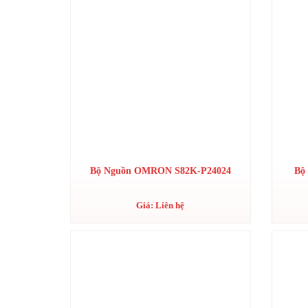
Bộ Nguồn OMRON S82K-P24024
Bộ
Giá: Liên hệ