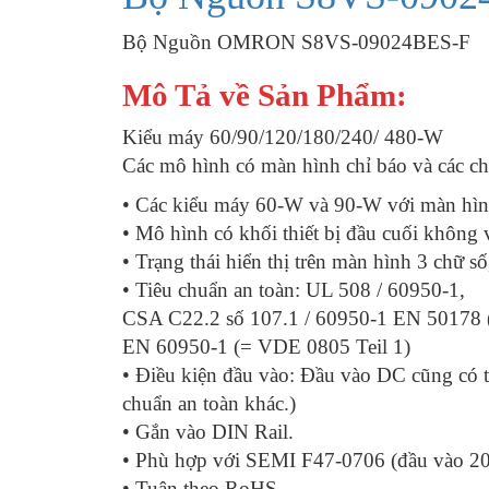
Bộ Nguồn OMRON S8VS-09024BES-F
Mô Tả về Sản Phẩm:
Kiểu máy 60/90/120/180/240/ 480-W
Các mô hình có màn hình chỉ báo và các c
• Các kiểu máy 60-W và 90-W với màn hình 
• Mô hình có khối thiết bị đầu cuối không v
• Trạng thái hiển thị trên màn hình 3 chữ số
• Tiêu chuẩn an toàn: UL 508 / 60950-1,
CSA C22.2 số 107.1 / 60950-1 EN 50178
EN 60950-1 (= VDE 0805 Teil 1)
• Điều kiện đầu vào: Đầu vào DC cũng có t
chuẩn an toàn khác.)
• Gắn vào DIN Rail.
• Phù hợp với SEMI F47-0706 (đầu vào 2
• Tuân theo RoHS.