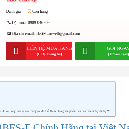
Đánh giá
Còn hàng
Đặt mua: 0909 046 626
Địa chỉ email: BestMeanwell@gmail.com
LIÊN HỆ MUA HÀNG
GỌI NGA
(Để lại thông tin)
(Tư vấn ngay)
vui lòng liên hệ với chúng tôi để biết thêm những sản phẩm liên quan và tương đương !!!
BES-F Chính Hãng tại Việt N