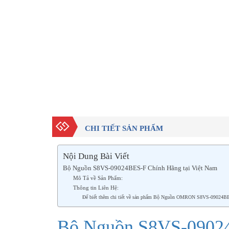
CHI TIẾT SẢN PHẨM
Nội Dung Bài Viết
Bộ Nguồn S8VS-09024BES-F Chính Hãng tại Việt Nam
Mô Tả về Sản Phẩm:
Thông tin Liên Hệ:
Để biết thêm chi tiết về sản phẩm Bộ Nguồn OMRON S8VS-09024BES-F 
Bộ Nguồn S8VS-09024