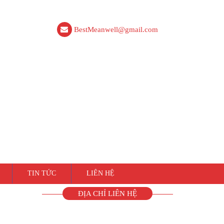
BestMeanwell@gmail.com
TIN TỨC
LIÊN HỆ
ĐỊA CHỈ LIÊN HỆ