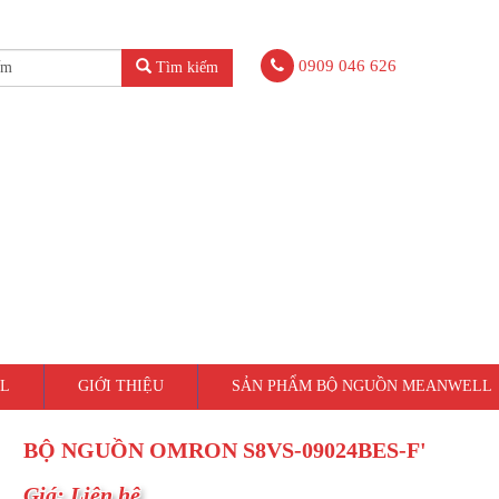
0909 046 626
Tìm kiếm
L
GIỚI THIỆU
SẢN PHẨM BỘ NGUỒN MEANWELL
BỘ NGUỒN OMRON S8VS-09024BES-F'
Giá: Liên hệ