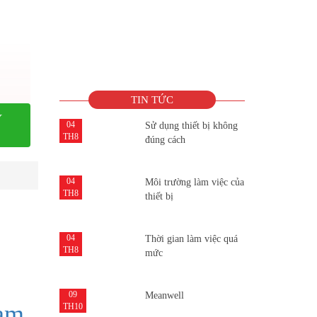
TIN TỨC
Y
04
Sử dụng thiết bị không
TH8
đúng cách
04
Môi trường làm việc của
TH8
thiết bị
04
Thời gian làm việc quá
TH8
mức
09
Meanwell
am
TH10