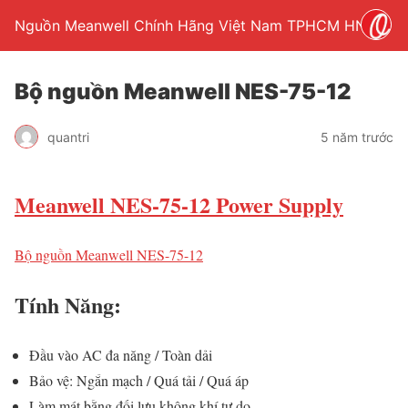
Nguồn Meanwell Chính Hãng Việt Nam TPHCM HN
Bộ nguồn Meanwell NES-75-12
quantri
5 năm trước
Meanwell NES-75-12 Power Supply
Bộ nguồn Meanwell NES-75-12
Tính Năng:
Đầu vào AC đa năng / Toàn dải
Bảo vệ: Ngắn mạch / Quá tải / Quá áp
Làm mát bằng đối lưu không khí tự do