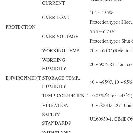
CURRENT
105 ~ 135%
OVER LOAD
Protection type : Hiccu
PROTECTION
5.75 ~ 6.75V
OVER VOLTAGE
Protection type : Shut 
WORKING TEMP.
­20 ~ +60⁰C (Refer to 
WORKING
20 ~ 90% RH non- co
HUMIDITY
ENVIRONMENT
STORAGE TEMP.,
­40 ~ +85⁰C, 10 ~ 95
HUMIDITY
TEMP. COEFFICIENT
±0.03%/⁰C (0 ~ 45⁰C)
VIBRATION
10 ~ 500Hz, 2G 10min.
SAFETY
UL60950-1, CB(IEC60
STANDARDS
WITHSTAND