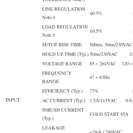
LINE REGULATION
±0.5%
Note.4
LOAD REGULATION
±0.5%
Note.5
SETUP, RISE TIME
500ms, 30ms/230VAC
HOLD UP TIME (Typ.)
50ms/230VAC 10ms/
VOLTAGE RANGE
85 ~ 264VAC 120 
FREQUENCY
47 ~ 63Hz
RANGE
EFFICIENCY (Typ.)
77%
INPUT
AC CURRENT (Typ.)
1.5A/115VAC 0.9
INRUSH CURRENT
COLD START 45A
(Typ.)
LEAKAGE
<2mA / 240VAC