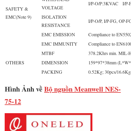
I/P-O/P:3KVAC I/P
VOLTAGE
SAFETY &
EMC(Note 9)
ISOLATION
I/P-O/P, I/P-FG, OP
RESISTANCE
EMC EMISSION
Compliance to EN5502
EMC IMMUNITY
Compliance to EN61000-
MTBF
378.2Khrs min. MIL
OTHERS
DIMENSION
159*97*38mm (L*W*
PACKING
0.52Kg; 30pcs/16.6K
Hình Ảnh về
Bộ nguồn Meanwell NES-
75-12