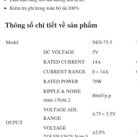
Kiểm tra ghi trong toàn bộ tải 100%
Thông số chi tiết về sản phẩm
Model
NES-75-5
DC VOLTAGE
5V
RATED CURRENT
14A
CURRENT RANGE
0 ~ 14A
RATED POWER
70W
RIPPLE & NOISE
80mVp-p
(max.) Note.2
VOLTAGE ADJ.
4.75 ~ 5.5V
RANGE
OUPUT
VOLTAGE
±2.0%
TOLERANCE Note.3