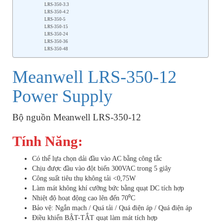
LRS-350-3.3
LRS-350-4.2
LRS-350-5
LRS-350-15
LRS-350-24
LRS-350-36
LRS-350-48
Meanwell LRS-350-12
Power Supply
Bộ nguồn Meanwell LRS-350-12
Tính Năng:
Có thể lựa chọn dải đầu vào AC bằng công tắc
Chịu được đầu vào đột biến 300VAC trong 5 giây
Công suất tiêu thụ không tải <0,75W
Làm mát không khí cưỡng bức bằng quạt DC tích hợp
Nhiệt độ hoạt động cao lên đến 70⁰C
Bảo vệ: Ngắn mạch / Quá tải / Quá điện áp / Quá điện áp
Điều khiển BẬT-TẮT quạt làm mát tích hợp