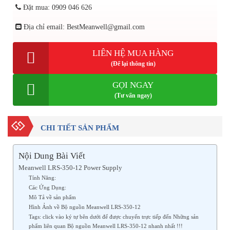
Đặt mua: 0909 046 626
Địa chỉ email: BestMeanwell@gmail.com
LIÊN HỆ MUA HÀNG
(Để lại thông tin)
GỌI NGAY
(Tư vấn ngay)
CHI TIẾT SẢN PHẨM
Nội Dung Bài Viết
Meanwell LRS-350-12 Power Supply
Tính Năng:
Các Ứng Dụng:
Mô Tả về sản phẩm
Hình Ảnh về Bộ nguồn Meanwell LRS-350-12
Tags: click vào ký tự bên dưới để được chuyển trực tiếp đến Những sản
phẩm liên quan Bộ nguồn Meanwell LRS-350-12 nhanh nhất !!!