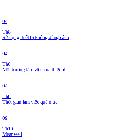
04
Th8
Sử dụng thiết bị không đúng cách
04
Th8
Môi trường làm việc của thiết bị
04
Th8
Thời gian làm việc quá mức
09
Th10
Meanwell