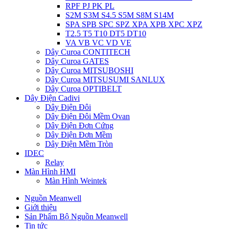
RPF PJ PK PL
S2M S3M S4.5 S5M S8M S14M
SPA SPB SPC SPZ XPA XPB XPC XPZ
T2.5 T5 T10 DT5 DT10
VA VB VC VD VE
Dây Curoa CONTITECH
Dây Curoa GATES
Dây Curoa MITSUBOSHI
Dây Curoa MITSUSUMI SANLUX
Dây Curoa OPTIBELT
Dây Điện Cadivi
Dây Điện Đôi
Dây Điện Đôi Mềm Ovan
Dây Điện Đơn Cứng
Dây Điện Đơn Mềm
Dây Điện Mềm Tròn
IDEC
Relay
Màn Hình HMI
Màn Hình Weintek
Nguồn Meanwell
Giới thiệu
Sản Phẩm Bộ Nguồn Meanwell
Tin tức