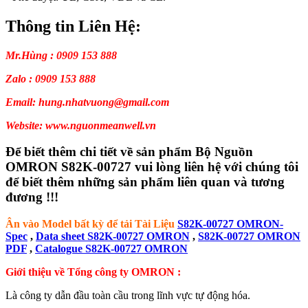
Thông tin Liên Hệ:
Mr.Hùng : 0909 153 888
Zalo : 0909 153 888
Email: hung.nhatvuong@gmail.com
Website: www.nguonmeanwell.vn
Để biết thêm chi tiết về sản phẩm Bộ Nguồn
OMRON S82K-00727 vui lòng liên hệ với chúng tôi
để biết thêm những sản phẩm liên quan và tương
đương !!!
Ân vào Model bất kỳ để tải Tài Liệu
S82K-00727 OMRON-
Spec
,
Data sheet S82K-00727 OMRON
,
S82K-00727 OMRON
PDF
,
Catalogue S82K-00727 OMRON
Giới thiệu về Tổng công ty OMRON :
Là công ty dẫn đầu toàn cầu trong lĩnh vực tự động hóa.