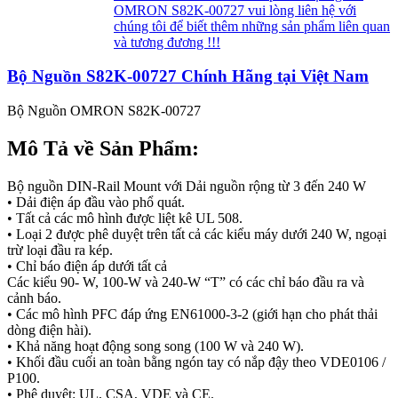
OMRON S82K-00727 vui lòng liên hệ với
chúng tôi để biết thêm những sản phẩm liên quan
và tương đương !!!
Bộ Nguồn S82K-00727 Chính Hãng tại Việt Nam
Bộ Nguồn OMRON S82K-00727
Mô Tả về Sản Phẩm:
Bộ nguồn DIN-Rail Mount với Dải nguồn rộng từ 3 đến 240 W
• Dải điện áp đầu vào phổ quát.
• Tất cả các mô hình được liệt kê UL 508.
• Loại 2 được phê duyệt trên tất cả các kiểu máy dưới 240 W, ngoại
trừ loại đầu ra kép.
• Chỉ báo điện áp dưới tất cả
Các kiểu 90- W, 100-W và 240-W “T” có các chỉ báo đầu ra và
cảnh báo.
• Các mô hình PFC đáp ứng EN61000-3-2 (giới hạn cho phát thải
dòng điện hài).
• Khả năng hoạt động song song (100 W và 240 W).
• Khối đầu cuối an toàn bằng ngón tay có nắp đậy theo VDE0106 /
P100.
• Phê duyệt: UL, CSA, VDE và CE.