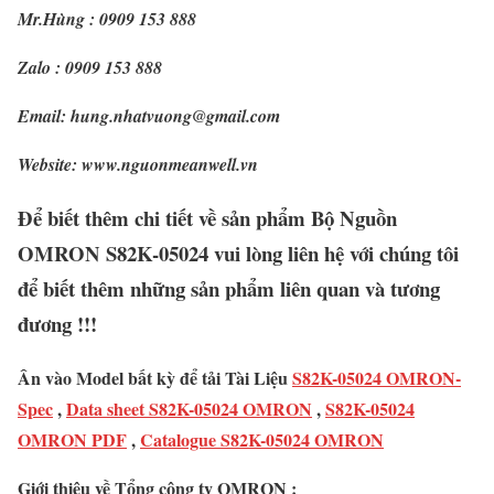
Mr.Hùng : 0909 153 888
Zalo : 0909 153 888
Email: hung.nhatvuong@gmail.com
Website: www.nguonmeanwell.vn
Để biết thêm chi tiết về sản phẩm Bộ Nguồn
OMRON S82K-05024 vui lòng liên hệ với chúng tôi
để biết thêm những sản phẩm liên quan và tương
đương !!!
Ân vào Model bất kỳ để tải Tài Liệu
S82K-05024 OMRON-
Spec
,
Data sheet S82K-05024 OMRON
,
S82K-05024
OMRON PDF
,
Catalogue S82K-05024 OMRON
Giới thiệu về Tổng công ty OMRON :