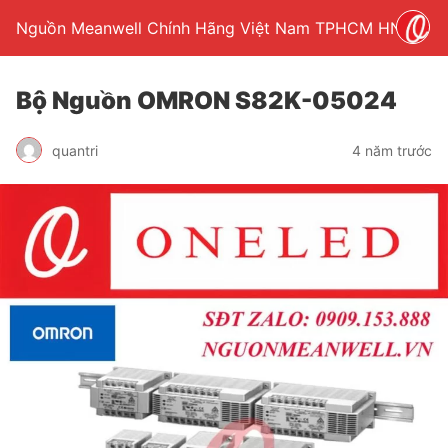
Nguồn Meanwell Chính Hãng Việt Nam TPHCM HN
Bộ Nguồn OMRON S82K-05024
quantri
4 năm trước