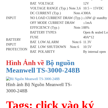
BAT. VOLTAGE
12V
VOLTAGE RANGE (Typ.) Note.3,6
10.5 ~ 15VDC
DC CURRENT (Typ.) Note.4
300A
INPUT
NO LOAD CURRENT DRAW (Typ.)
≤10W @ standby 
OFF MODE CURRENT DRAW
≤1mA
EFFICIENCY (Typ.) Note.1
88%
BATTERY TYPES
Open & sealed Le
FUSE
40A*12
BATTERY
BAT. LOW ALARM Note.6
11.3V
INPUT
BAT. LOW SHUTDOWN Note.6
10.5V
PROTECTION
BAT. POLARITY
By internal open
Hình Ảnh về
Bộ nguồn
Meanwell TS-3000-248B
Hình ảnh Bộ Nguồn Meanwell TS-
3000-248B
Tags: click vào ký