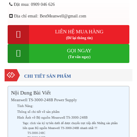
Đặt mua: 0909 046 626
Địa chỉ email: BestMeanwell@gmail.com
LIÊN HỆ MUA HÀNG
(Để lại thông tin)
GỌI NGAY
(Tư vấn ngay)
CHI TIẾT SẢN PHẨM
Nội Dung Bài Viết
Meanwell TS-3000-248B Power Supply
Tính Năng:
Thông số chi tiết về sản phẩm
Hình Ảnh về Bộ nguồn Meanwell TS-3000-248B
Tags: click vào ký tự bên dưới để được chuyển trực tiếp đến Những sản phẩm
liên quan Bộ nguồn Meanwell TS-3000-248B nhanh nhất !!!
TS-3000-248C