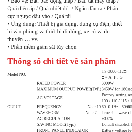
• Bảo vệ: Bat. báo động thấp / Bat. tắt máy thấp /
Quá điện áp / Quá nhiệt độ. / Ngắn đầu ra / Phân
cực ngược đầu vào / Quá tải
• Ứng dụng: Thiết bị gia dụng, dụng cụ điện, thiết
bị văn phòng và thiết bị di động, xe cộ và du
thuyền … vv.
• Phần mềm giám sát tùy chọn
Thông số chi tiết về sản phẩm
TS-3000-112□
Model NO.
□ = A, F , G
RATED POWER
3000W
MAXIMUM OUTPUT POWER(TyP.)
3450W for 180sec.
Factory setting s
AC VOLTAGE
100 / 110 / 115 /
OUPUT
FREQUENCY Note.10
60±0.1Hz 50/60Hz
WAVEFORM Note.7
True sine wave 
AC REGULATION
±3.0%
SAVING MODE(Typ.)
Default disabled.
FRONT PANEL INDICATOR
Battery voltage le