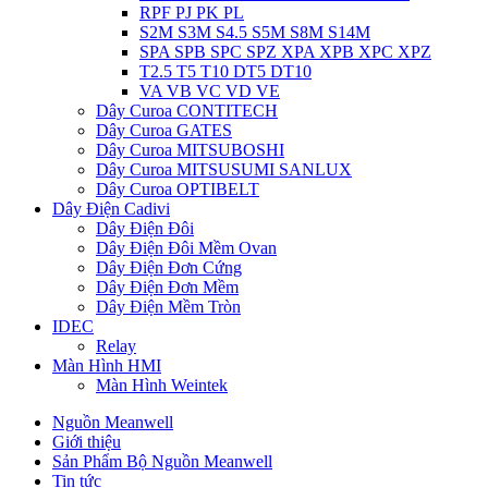
RPF PJ PK PL
S2M S3M S4.5 S5M S8M S14M
SPA SPB SPC SPZ XPA XPB XPC XPZ
T2.5 T5 T10 DT5 DT10
VA VB VC VD VE
Dây Curoa CONTITECH
Dây Curoa GATES
Dây Curoa MITSUBOSHI
Dây Curoa MITSUSUMI SANLUX
Dây Curoa OPTIBELT
Dây Điện Cadivi
Dây Điện Đôi
Dây Điện Đôi Mềm Ovan
Dây Điện Đơn Cứng
Dây Điện Đơn Mềm
Dây Điện Mềm Tròn
IDEC
Relay
Màn Hình HMI
Màn Hình Weintek
Nguồn Meanwell
Giới thiệu
Sản Phẩm Bộ Nguồn Meanwell
Tin tức