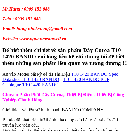
Mr.Hùng : 0909 153 888
Zalo : 0909 153 888
Email: hung.nhatvuong@gmail.com
Website: www.nguonmeanwell.vn
Để biết thêm chi tiết về sản phẩm Dây Curoa T10
1420 BANDO vui lòng liên hệ với chúng tôi để biết
thêm những sản phẩm liên quan và tương đương !!!
Ân vào Model bất kỳ để tải Tài Liệu
T10 1420 BANDO-Spec
,
Data sheet T10 1420 BANDO
,
T10 1420 BANDO PDF
,
Catalogue T10 1420 BANDO
Chuyên Phân Phối Dây Curoa, Thiệt Bị Điện , Thiết Bị Công
Nghiệp Chính Hãng
Giới thiệu về tiểu sử hình thành BANDO COMPANY
Bando đã phát triển trở thành nhà cung cấp băng tải và dây đai
truyền lực toàn cầu.
Dựa trên công nghệ xử lý cao su và chất đàn hồi của chúng tôi.