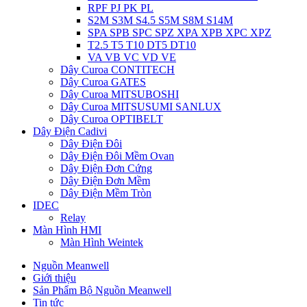
RPF PJ PK PL
S2M S3M S4.5 S5M S8M S14M
SPA SPB SPC SPZ XPA XPB XPC XPZ
T2.5 T5 T10 DT5 DT10
VA VB VC VD VE
Dây Curoa CONTITECH
Dây Curoa GATES
Dây Curoa MITSUBOSHI
Dây Curoa MITSUSUMI SANLUX
Dây Curoa OPTIBELT
Dây Điện Cadivi
Dây Điện Đôi
Dây Điện Đôi Mềm Ovan
Dây Điện Đơn Cứng
Dây Điện Đơn Mềm
Dây Điện Mềm Tròn
IDEC
Relay
Màn Hình HMI
Màn Hình Weintek
Nguồn Meanwell
Giới thiệu
Sản Phẩm Bộ Nguồn Meanwell
Tin tức