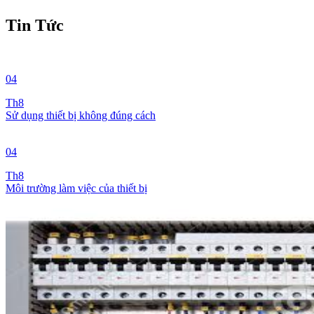
Tin Tức
04
Th8
Sử dụng thiết bị không đúng cách
04
Th8
Môi trường làm việc của thiết bị