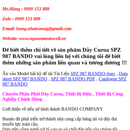
Mr.Hùng : 0909 153 888
Zalo : 0909 153 888
Email: hung.nhatvuong@gmail.com
Website: www.nguonmeanwell.vn
Để biết thêm chi tiết về sản phẩm Dây Curoa SPZ
987 BANDO vui lòng liên hệ với chúng tôi để biết
thêm những sản phẩm liên quan và tương đương !!!
Ân vào Model bất kỳ để tải Tài Liệu
SPZ 987 BANDO-Spec
,
Data
sheet SPZ 987 BANDO
,
SPZ 987 BANDO PDF
,
Catalogue SPZ
987 BANDO
Chuyên Phân Phối Dây Curoa, Thiệt Bị Điện , Thiết Bị Công
Nghiệp Chính Hãng
Giới thiệu về tiểu sử hình thành BANDO COMPANY
Bando đã phát triển trở thành nhà cung cấp băng tải và dây đai
truyền lực toàn cầu.
Dựa trên công nghệ xử lý cao su và chất đàn hồi của chúng tôi.