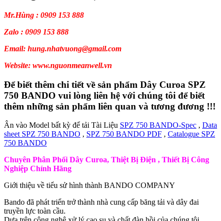
Mr.Hùng : 0909 153 888
Zalo : 0909 153 888
Email: hung.nhatvuong@gmail.com
Website: www.nguonmeanwell.vn
Để biết thêm chi tiết về sản phẩm Dây Curoa SPZ
750 BANDO vui lòng liên hệ với chúng tôi để biết
thêm những sản phẩm liên quan và tương đương !!!
Ân vào Model bất kỳ để tải Tài Liệu
SPZ 750 BANDO-Spec
,
Data
sheet SPZ 750 BANDO
,
SPZ 750 BANDO PDF
,
Catalogue SPZ
750 BANDO
Chuyên Phân Phối Dây Curoa, Thiệt Bị Điện , Thiết Bị Công
Nghiệp Chính Hãng
Giới thiệu về tiểu sử hình thành BANDO COMPANY
Bando đã phát triển trở thành nhà cung cấp băng tải và dây đai
truyền lực toàn cầu.
Dựa trên công nghệ xử lý cao su và chất đàn hồi của chúng tôi.