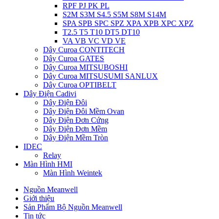
RPF PJ PK PL
S2M S3M S4.5 S5M S8M S14M
SPA SPB SPC SPZ XPA XPB XPC XPZ
T2.5 T5 T10 DT5 DT10
VA VB VC VD VE
Dây Curoa CONTITECH
Dây Curoa GATES
Dây Curoa MITSUBOSHI
Dây Curoa MITSUSUMI SANLUX
Dây Curoa OPTIBELT
Dây Điện Cadivi
Dây Điện Đôi
Dây Điện Đôi Mềm Ovan
Dây Điện Đơn Cứng
Dây Điện Đơn Mềm
Dây Điện Mềm Tròn
IDEC
Relay
Màn Hình HMI
Màn Hình Weintek
Nguồn Meanwell
Giới thiệu
Sản Phẩm Bộ Nguồn Meanwell
Tin tức