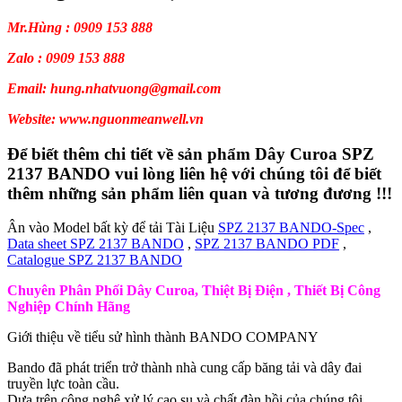
Mr.Hùng : 0909 153 888
Zalo : 0909 153 888
Email: hung.nhatvuong@gmail.com
Website: www.nguonmeanwell.vn
Để biết thêm chi tiết về sản phẩm Dây Curoa SPZ
2137 BANDO vui lòng liên hệ với chúng tôi để biết
thêm những sản phẩm liên quan và tương đương !!!
Ân vào Model bất kỳ để tải Tài Liệu
SPZ 2137 BANDO-Spec
,
Data sheet SPZ 2137 BANDO
,
SPZ 2137 BANDO PDF
,
Catalogue SPZ 2137 BANDO
Chuyên Phân Phối Dây Curoa, Thiệt Bị Điện , Thiết Bị Công
Nghiệp Chính Hãng
Giới thiệu về tiểu sử hình thành BANDO COMPANY
Bando đã phát triển trở thành nhà cung cấp băng tải và dây đai
truyền lực toàn cầu.
Dựa trên công nghệ xử lý cao su và chất đàn hồi của chúng tôi.