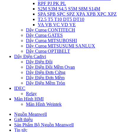
RPF PJ PK PL
S2M S3M S4.5 S5M S8M S14M
SPA SPB SPC SPZ XPA XPB XPC XPZ
T2.5 T5 T10 DT5 DT10
VA VB VC VD VE
Dây Curoa CONTITECH
Dây Curoa GATES
Dây Curoa MITSUBOSHI
Dây Curoa MITSUSUMI SANLUX
Dây Curoa OPTIBELT
Dây Điện Cadivi
Dây Điện Đôi
Dây Điện Đôi Mềm Ovan
Dây Điện Đơn Cứng
Dây Điện Đơn Mềm
Dây Điện Mềm Tròn
IDEC
Relay
Màn Hình HMI
Màn Hình Weintek
Nguồn Meanwell
Giới thiệu
Sản Phẩm Bộ Nguồn Meanwell
Tin tức