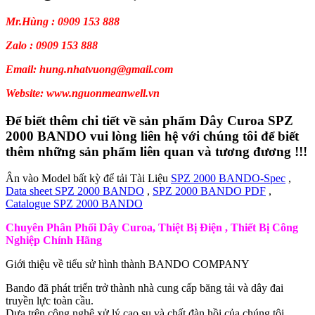
Mr.Hùng : 0909 153 888
Zalo : 0909 153 888
Email: hung.nhatvuong@gmail.com
Website: www.nguonmeanwell.vn
Để biết thêm chi tiết về sản phẩm Dây Curoa SPZ
2000 BANDO vui lòng liên hệ với chúng tôi để biết
thêm những sản phẩm liên quan và tương đương !!!
Ân vào Model bất kỳ để tải Tài Liệu
SPZ 2000 BANDO-Spec
,
Data sheet SPZ 2000 BANDO
,
SPZ 2000 BANDO PDF
,
Catalogue SPZ 2000 BANDO
Chuyên Phân Phối Dây Curoa, Thiệt Bị Điện , Thiết Bị Công
Nghiệp Chính Hãng
Giới thiệu về tiểu sử hình thành BANDO COMPANY
Bando đã phát triển trở thành nhà cung cấp băng tải và dây đai
truyền lực toàn cầu.
Dựa trên công nghệ xử lý cao su và chất đàn hồi của chúng tôi.