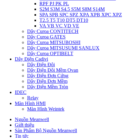
RPF PJ PK PL
S2M S3M S4.5 S5M S8M S14M
SPA SPB SPC SPZ XPA XPB XPC XPZ
T2.5 T5 T10 DT5 DT10
VA VB VC VD VE
Dây Curoa CONTITECH
Dây Curoa GATES
Dây Curoa MITSUBOSHI
Dây Curoa MITSUSUMI SANLUX
Dây Curoa OPTIBELT
Dây Điện Cadivi
Dây Điện Đôi
Dây Điện Đôi Mềm Ovan
Dây Điện Đơn Cứng
Dây Điện Đơn Mềm
Dây Điện Mềm Tròn
IDEC
Relay
Màn Hình HMI
Màn Hình Weintek
Nguồn Meanwell
Giới thiệu
Sản Phẩm Bộ Nguồn Meanwell
Tin tức