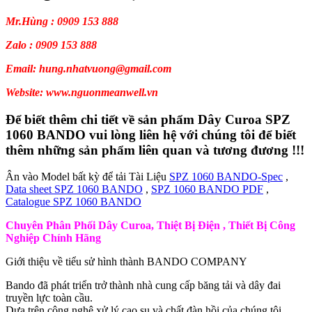
Mr.Hùng : 0909 153 888
Zalo : 0909 153 888
Email: hung.nhatvuong@gmail.com
Website: www.nguonmeanwell.vn
Để biết thêm chi tiết về sản phẩm Dây Curoa SPZ
1060 BANDO vui lòng liên hệ với chúng tôi để biết
thêm những sản phẩm liên quan và tương đương !!!
Ân vào Model bất kỳ để tải Tài Liệu
SPZ 1060 BANDO-Spec
,
Data sheet SPZ 1060 BANDO
,
SPZ 1060 BANDO PDF
,
Catalogue SPZ 1060 BANDO
Chuyên Phân Phối Dây Curoa, Thiệt Bị Điện , Thiết Bị Công
Nghiệp Chính Hãng
Giới thiệu về tiểu sử hình thành BANDO COMPANY
Bando đã phát triển trở thành nhà cung cấp băng tải và dây đai
truyền lực toàn cầu.
Dựa trên công nghệ xử lý cao su và chất đàn hồi của chúng tôi.