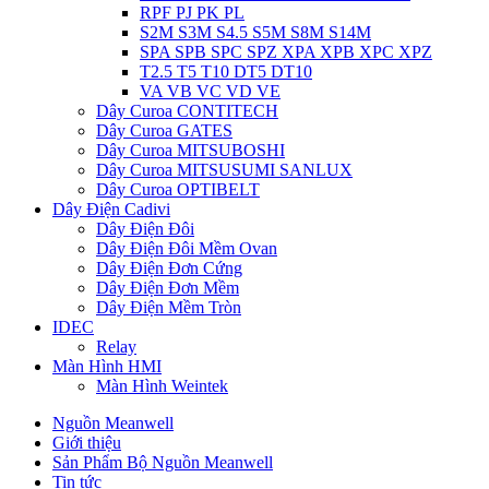
RPF PJ PK PL
S2M S3M S4.5 S5M S8M S14M
SPA SPB SPC SPZ XPA XPB XPC XPZ
T2.5 T5 T10 DT5 DT10
VA VB VC VD VE
Dây Curoa CONTITECH
Dây Curoa GATES
Dây Curoa MITSUBOSHI
Dây Curoa MITSUSUMI SANLUX
Dây Curoa OPTIBELT
Dây Điện Cadivi
Dây Điện Đôi
Dây Điện Đôi Mềm Ovan
Dây Điện Đơn Cứng
Dây Điện Đơn Mềm
Dây Điện Mềm Tròn
IDEC
Relay
Màn Hình HMI
Màn Hình Weintek
Nguồn Meanwell
Giới thiệu
Sản Phẩm Bộ Nguồn Meanwell
Tin tức