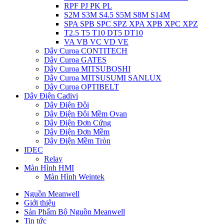
RPF PJ PK PL
S2M S3M S4.5 S5M S8M S14M
SPA SPB SPC SPZ XPA XPB XPC XPZ
T2.5 T5 T10 DT5 DT10
VA VB VC VD VE
Dây Curoa CONTITECH
Dây Curoa GATES
Dây Curoa MITSUBOSHI
Dây Curoa MITSUSUMI SANLUX
Dây Curoa OPTIBELT
Dây Điện Cadivi
Dây Điện Đôi
Dây Điện Đôi Mềm Ovan
Dây Điện Đơn Cứng
Dây Điện Đơn Mềm
Dây Điện Mềm Tròn
IDEC
Relay
Màn Hình HMI
Màn Hình Weintek
Nguồn Meanwell
Giới thiệu
Sản Phẩm Bộ Nguồn Meanwell
Tin tức