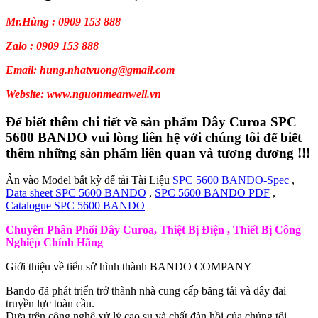
Mr.Hùng : 0909 153 888
Zalo : 0909 153 888
Email: hung.nhatvuong@gmail.com
Website: www.nguonmeanwell.vn
Để biết thêm chi tiết về sản phẩm Dây Curoa SPC
5600 BANDO vui lòng liên hệ với chúng tôi để biết
thêm những sản phẩm liên quan và tương đương !!!
Ân vào Model bất kỳ để tải Tài Liệu
SPC 5600 BANDO-Spec
,
Data sheet SPC 5600 BANDO
,
SPC 5600 BANDO PDF
,
Catalogue SPC 5600 BANDO
Chuyên Phân Phối Dây Curoa, Thiệt Bị Điện , Thiết Bị Công
Nghiệp Chính Hãng
Giới thiệu về tiểu sử hình thành BANDO COMPANY
Bando đã phát triển trở thành nhà cung cấp băng tải và dây đai
truyền lực toàn cầu.
Dựa trên công nghệ xử lý cao su và chất đàn hồi của chúng tôi.