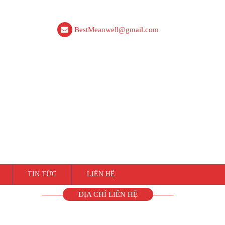
BestMeanwell@gmail.com
TIN TỨC
LIÊN HỆ
ĐỊA CHỈ LIÊN HỆ