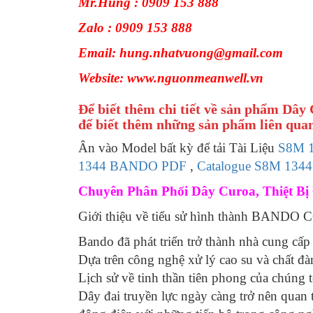
Mr.Hùng : 0909 153 888
Zalo : 0909 153 888
Email: hung.nhatvuong@gmail.com
Website: www.nguonmeanwell.vn
Để biết thêm chi tiết về sản phẩm Dây
để biết thêm những sản phẩm liên quan
Ân vào Model bất kỳ để tải Tài Liệu
S8M 
1344 BANDO PDF
,
Catalogue S8M 13
Chuyên Phân Phối Dây Curoa, Thiệt Bị 
Giới thiệu về tiểu sử hình thành BAND
Bando đã phát triển trở thành nhà cung cấp 
Dựa trên công nghệ xử lý cao su và chất đà
Lịch sử về tinh thần tiên phong của chúng 
Dây đai truyền lực ngày càng trở nên quan