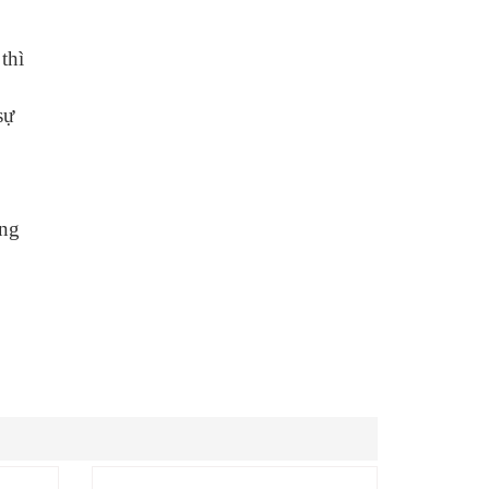
thì
sự
ông