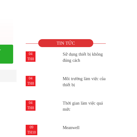
TIN TỨC
Y
04
Sử dụng thiết bị không
TH8
đúng cách
04
Môi trường làm việc của
TH8
thiết bị
04
Thời gian làm việc quá
TH8
mức
09
Meanwell
TH10