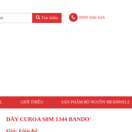
0909 046 626
Tìm kiếm
L
GIỚI THIỆU
SẢN PHẨM BỘ NGUỒN MEANWELL
DÂY CUROA S8M 1344 BANDO'
Giá: Liên hệ