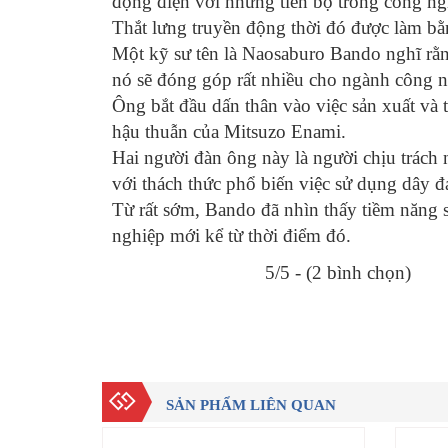
động điện với những tiến bộ trong công ng
Thắt lưng truyền động thời đó được làm bằn
Một kỹ sư tên là Naosaburo Bando nghĩ rằng
nó sẽ đóng góp rất nhiều cho ngành công n
Ông bắt đầu dấn thân vào việc sản xuất và t
hậu thuẫn của Mitsuzo Enami.
Hai người đàn ông này là người chịu trách
với thách thức phổ biến việc sử dụng dây 
Từ rất sớm, Bando đã nhìn thấy tiềm năng sả
nghiệp mới kể từ thời điểm đó.
5/5 - (2 bình chọn)
SẢN PHẨM LIÊN QUAN