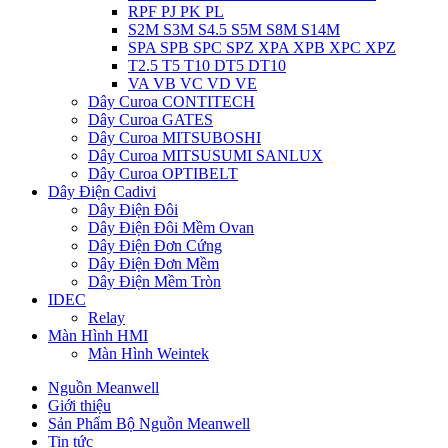
RPF PJ PK PL
S2M S3M S4.5 S5M S8M S14M
SPA SPB SPC SPZ XPA XPB XPC XPZ
T2.5 T5 T10 DT5 DT10
VA VB VC VD VE
Dây Curoa CONTITECH
Dây Curoa GATES
Dây Curoa MITSUBOSHI
Dây Curoa MITSUSUMI SANLUX
Dây Curoa OPTIBELT
Dây Điện Cadivi
Dây Điện Đôi
Dây Điện Đôi Mềm Ovan
Dây Điện Đơn Cứng
Dây Điện Đơn Mềm
Dây Điện Mềm Tròn
IDEC
Relay
Màn Hình HMI
Màn Hình Weintek
Nguồn Meanwell
Giới thiệu
Sản Phẩm Bộ Nguồn Meanwell
Tin tức