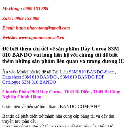
Mr.Hùng : 0909 153 888
Zalo : 0909 153 888
Email: hung.nhatvuong@gmail.com
Website: www.nguonmeanwell.vn
Để biết thêm chi tiết về sản phẩm Dây Curoa S3M
810 BANDO vui lòng liên hệ với chúng tôi để biết
thêm những sản phẩm liên quan và tương đương !!!
Ân vào Model bất kỳ để tải Tài Liệu
S3M 810 BANDO-Spec
,
Data sheet S3M 810 BANDO
,
S3M 810 BANDO PDF
,
Catalogue S3M 810 BANDO
Chuyên Phân Phối Dây Curoa, Thiệt Bị Điện , Thiết Bị Công
Nghiệp Chính Hãng
Giới thiệu về tiểu sử hình thành BANDO COMPANY
Bando đã phát triển trở thành nhà cung cấp băng tải và dây đai
truyền lực toàn cầu.
Dựa trên công nghệ xử lý cao su và chất đàn hồi của chúng tôi.