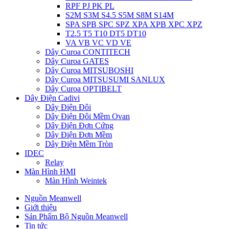
RPF PJ PK PL
S2M S3M S4.5 S5M S8M S14M
SPA SPB SPC SPZ XPA XPB XPC XPZ
T2.5 T5 T10 DT5 DT10
VA VB VC VD VE
Dây Curoa CONTITECH
Dây Curoa GATES
Dây Curoa MITSUBOSHI
Dây Curoa MITSUSUMI SANLUX
Dây Curoa OPTIBELT
Dây Điện Cadivi
Dây Điện Đôi
Dây Điện Đôi Mềm Ovan
Dây Điện Đơn Cứng
Dây Điện Đơn Mềm
Dây Điện Mềm Tròn
IDEC
Relay
Màn Hình HMI
Màn Hình Weintek
Nguồn Meanwell
Giới thiệu
Sản Phẩm Bộ Nguồn Meanwell
Tin tức