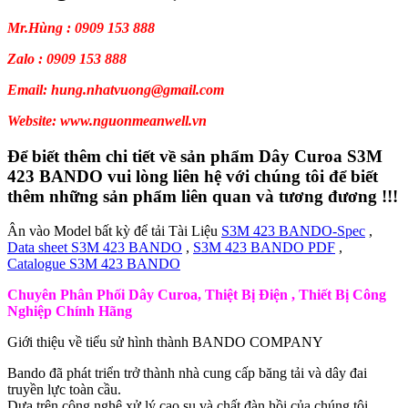
Mr.Hùng : 0909 153 888
Zalo : 0909 153 888
Email: hung.nhatvuong@gmail.com
Website: www.nguonmeanwell.vn
Để biết thêm chi tiết về sản phẩm Dây Curoa S3M
423 BANDO vui lòng liên hệ với chúng tôi để biết
thêm những sản phẩm liên quan và tương đương !!!
Ân vào Model bất kỳ để tải Tài Liệu
S3M 423 BANDO-Spec
,
Data sheet S3M 423 BANDO
,
S3M 423 BANDO PDF
,
Catalogue S3M 423 BANDO
Chuyên Phân Phối Dây Curoa, Thiệt Bị Điện , Thiết Bị Công
Nghiệp Chính Hãng
Giới thiệu về tiểu sử hình thành BANDO COMPANY
Bando đã phát triển trở thành nhà cung cấp băng tải và dây đai
truyền lực toàn cầu.
Dựa trên công nghệ xử lý cao su và chất đàn hồi của chúng tôi.