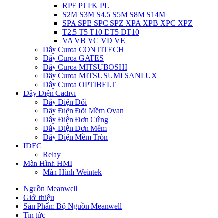
RPF PJ PK PL
S2M S3M S4.5 S5M S8M S14M
SPA SPB SPC SPZ XPA XPB XPC XPZ
T2.5 T5 T10 DT5 DT10
VA VB VC VD VE
Dây Curoa CONTITECH
Dây Curoa GATES
Dây Curoa MITSUBOSHI
Dây Curoa MITSUSUMI SANLUX
Dây Curoa OPTIBELT
Dây Điện Cadivi
Dây Điện Đôi
Dây Điện Đôi Mềm Ovan
Dây Điện Đơn Cứng
Dây Điện Đơn Mềm
Dây Điện Mềm Tròn
IDEC
Relay
Màn Hình HMI
Màn Hình Weintek
Nguồn Meanwell
Giới thiệu
Sản Phẩm Bộ Nguồn Meanwell
Tin tức