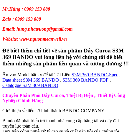
Mr.Hùng : 0909 153 888
Zalo : 0909 153 888
Email: hung.nhatvuong@gmail.com
Website: www.nguonmeanwell.vn
Để biết thêm chi tiết về sản phẩm Dây Curoa S3M
369 BANDO vui lòng liên hệ với chúng tôi để biết
thêm những sản phẩm liên quan và tương đương !!!
Ân vào Model bất kỳ để tải Tài Liệu
S3M 369 BANDO-Spec
,
Data sheet S3M 369 BANDO
,
S3M 369 BANDO PDF
,
Catalogue S3M 369 BANDO
Chuyên Phân Phối Dây Curoa, Thiệt Bị Điện , Thiết Bị Công
Nghiệp Chính Hãng
Giới thiệu về tiểu sử hình thành BANDO COMPANY
Bando đã phát triển trở thành nhà cung cấp băng tải và dây đai
truyền lực toàn cầu.
Dựa trên công nghệ xử lý cao su và chất đàn hồi của chúng tôi.