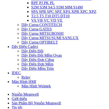
RPF PJ PK PL
S2M S3M S4.5 S5M S8M S14M
SPA SPB SPC SPZ XPA XPB XPC XPZ
T2.5 T5 T10 DT5 DT10
VA VB VC VD VE
Dây Curoa CONTITECH
Dây Curoa GATES
Dây Curoa MITSUBOSHI
Dây Curoa MITSUSUMI SANLUX
Dây Curoa OPTIBELT
Dây Điện Cadivi
Dây Điện Đôi
Dây Điện Đôi Mềm Ovan
Dây Điện Đơn Cứng
Dây Điện Đơn Mềm
Dây Điện Mềm Tròn
IDEC
Relay
Màn Hình HMI
Màn Hình Weintek
Nguồn Meanwell
Giới thiệu
Sản Phẩm Bộ Nguồn Meanwell
Tin tức