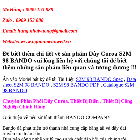
Mr.Hùng : 0909 153 888
Zalo : 0909 153 888
Email: hung.nhatvuong@gmail.com
Website: www.nguonmeanwell.vn
Để biết thêm chi tiết về sản phẩm Dây Curoa S2M
98 BANDO vui lòng liên hệ với chúng tôi để biết
thêm những sản phẩm liên quan và tương đương !!!
Ân vào Model bất kỳ để tải Tài Liệu
S2M 98 BANDO-Spec
,
Data
sheet S2M 98 BANDO
,
S2M 98 BANDO PDF
,
Catalogue S2M
98 BANDO
Chuyên Phân Phối Dây Curoa, Thiệt Bị Điện , Thiết Bị Công
Nghiệp Chính Hãng
Giới thiệu về tiểu sử hình thành BANDO COMPANY
Bando đã phát triển trở thành nhà cung cấp băng tải và dây đai
truyền lực toàn cầu.
Dựa trên công nghệ xử lý cao su và chất đàn hồi của chúng tôi.