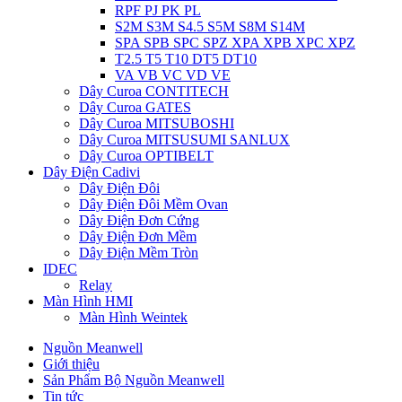
RPF PJ PK PL
S2M S3M S4.5 S5M S8M S14M
SPA SPB SPC SPZ XPA XPB XPC XPZ
T2.5 T5 T10 DT5 DT10
VA VB VC VD VE
Dây Curoa CONTITECH
Dây Curoa GATES
Dây Curoa MITSUBOSHI
Dây Curoa MITSUSUMI SANLUX
Dây Curoa OPTIBELT
Dây Điện Cadivi
Dây Điện Đôi
Dây Điện Đôi Mềm Ovan
Dây Điện Đơn Cứng
Dây Điện Đơn Mềm
Dây Điện Mềm Tròn
IDEC
Relay
Màn Hình HMI
Màn Hình Weintek
Nguồn Meanwell
Giới thiệu
Sản Phẩm Bộ Nguồn Meanwell
Tin tức