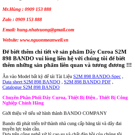
Mr.Hùng : 0909 153 888
Zalo : 0909 153 888
Email: hung.nhatvuong@gmail.com
Website: www.nguonmeanwell.vn
Để biết thêm chi tiết về sản phẩm Dây Curoa S2M
898 BANDO vui lòng liên hệ với chúng tôi để biết
thêm những sản phẩm liên quan và tương đương !!!
Ân vào Model bất kỳ để tải Tài Liệu
S2M 898 BANDO-Spec
,
Data sheet S2M 898 BANDO
,
S2M 898 BANDO PDF
,
Catalogue S2M 898 BANDO
Chuyên Phân Phối Dây Curoa, Thiệt Bị Điện , Thiết Bị Công
Nghiệp Chính Hãng
Giới thiệu về tiểu sử hình thành BANDO COMPANY
Bando đã phát triển trở thành nhà cung cấp băng tải và dây đai
truyền lực toàn cầu.
Dựa trên công nghệ xử lý cao su và chất đàn hồi của chúng tôi.