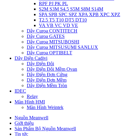
RPF PJ PK PL
S2M S3M S4.5 S5M S8M S14M
SPA SPB SPC SPZ XPA XPB XPC XPZ
T2.5 T5 T10 DT5 DT10
VA VB VC VD VE
Dây Curoa CONTITECH
Dây Curoa GATES
Dây Curoa MITSUBOSHI
Dây Curoa MITSUSUMI SANLUX
Dây Curoa OPTIBELT
Dây Điện Cadivi
Dây Điện Đôi
Dây Điện Đôi Mềm Ovan
Dây Điện Đơn Cứng
Dây Điện Đơn Mềm
Dây Điện Mềm Tròn
IDEC
Relay
Màn Hình HMI
Màn Hình Weintek
Nguồn Meanwell
Giới thiệu
Sản Phẩm Bộ Nguồn Meanwell
Tin tức