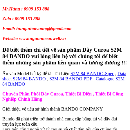
Mr.Hùng : 0909 153 888
Zalo : 0909 153 888
Email: hung.nhatvuong@gmail.com
Website: www.nguonmeanwell.vn
Để biết thêm chi tiết về sản phẩm Dây Curoa S2M
84 BANDO vui lòng liên hệ với chúng tôi để biết
thêm những sản phẩm liên quan và tương đương !!!
Ân vào Model bất kỳ để tải Tài Liệu
S2M 84 BANDO-Spec
,
Data
sheet S2M 84 BANDO
,
S2M 84 BANDO PDF
,
Catalogue S2M
84 BANDO
Chuyên Phân Phối Dây Curoa, Thiệt Bị Điện , Thiết Bị Công
Nghiệp Chính Hãng
Giới thiệu về tiểu sử hình thành BANDO COMPANY
Bando đã phát triển trở thành nhà cung cấp băng tải và dây đai
truyền lực toàn cầu.
Dựa trên công nghệ xử lý cao su và chất đàn hồi của chúng tôi.