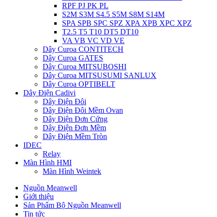
RPF PJ PK PL
S2M S3M S4.5 S5M S8M S14M
SPA SPB SPC SPZ XPA XPB XPC XPZ
T2.5 T5 T10 DT5 DT10
VA VB VC VD VE
Dây Curoa CONTITECH
Dây Curoa GATES
Dây Curoa MITSUBOSHI
Dây Curoa MITSUSUMI SANLUX
Dây Curoa OPTIBELT
Dây Điện Cadivi
Dây Điện Đôi
Dây Điện Đôi Mềm Ovan
Dây Điện Đơn Cứng
Dây Điện Đơn Mềm
Dây Điện Mềm Tròn
IDEC
Relay
Màn Hình HMI
Màn Hình Weintek
Nguồn Meanwell
Giới thiệu
Sản Phẩm Bộ Nguồn Meanwell
Tin tức