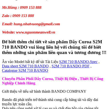
Mr.Hùng : 0909 153 888
Zalo : 0909 153 888
Email: hung.nhatvuong@gmail.com
Website: www.nguonmeanwell.vn
Để biết thêm chi tiết về sản phẩm Dây Curoa S2M
710 BANDO vui lòng liên hệ với chúng tôi để biết
thêm những sản phẩm liên quan và tương đương !!!
Ân vào Model bất kỳ để tải Tài Liệu
S2M 710 BANDO-Spec
,
Data sheet S2M 710 BANDO
,
S2M 710 BANDO PDF
,
Catalogue S2M 710 BANDO
Chuyên Phân Phối Dây Curoa, Thiệt Bị Điện , Thiết Bị Công
Nghiệp Chính Hãng
Giới thiệu về tiểu sử hình thành BANDO COMPANY
Bando đã phát triển trở thành nhà cung cấp băng tải và dây đai
truyền lực toàn cầu.
Dựa trên công nghệ xử lý cao su và chất đàn hồi của chúng tôi.