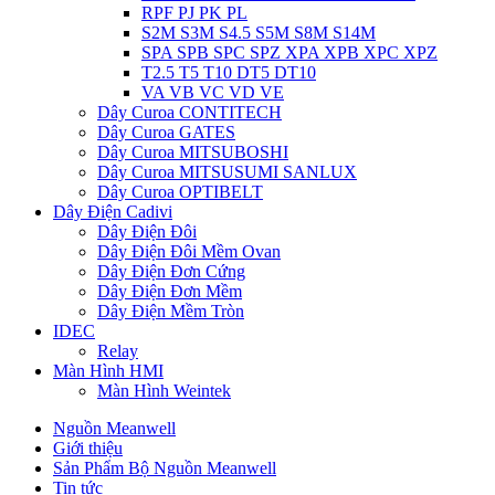
RPF PJ PK PL
S2M S3M S4.5 S5M S8M S14M
SPA SPB SPC SPZ XPA XPB XPC XPZ
T2.5 T5 T10 DT5 DT10
VA VB VC VD VE
Dây Curoa CONTITECH
Dây Curoa GATES
Dây Curoa MITSUBOSHI
Dây Curoa MITSUSUMI SANLUX
Dây Curoa OPTIBELT
Dây Điện Cadivi
Dây Điện Đôi
Dây Điện Đôi Mềm Ovan
Dây Điện Đơn Cứng
Dây Điện Đơn Mềm
Dây Điện Mềm Tròn
IDEC
Relay
Màn Hình HMI
Màn Hình Weintek
Nguồn Meanwell
Giới thiệu
Sản Phẩm Bộ Nguồn Meanwell
Tin tức