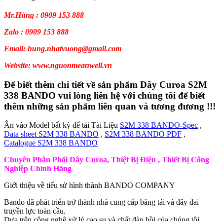
Mr.Hùng : 0909 153 888
Zalo : 0909 153 888
Email: hung.nhatvuong@gmail.com
Website: www.nguonmeanwell.vn
Để biết thêm chi tiết về sản phẩm Dây Curoa S2M
338 BANDO vui lòng liên hệ với chúng tôi để biết
thêm những sản phẩm liên quan và tương đương !!!
Ân vào Model bất kỳ để tải Tài Liệu
S2M 338 BANDO-Spec
,
Data sheet S2M 338 BANDO
,
S2M 338 BANDO PDF
,
Catalogue S2M 338 BANDO
Chuyên Phân Phối Dây Curoa, Thiệt Bị Điện , Thiết Bị Công
Nghiệp Chính Hãng
Giới thiệu về tiểu sử hình thành BANDO COMPANY
Bando đã phát triển trở thành nhà cung cấp băng tải và dây đai
truyền lực toàn cầu.
Dựa trên công nghệ xử lý cao su và chất đàn hồi của chúng tôi.