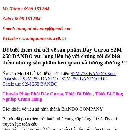
Mr.Hùng : 0909 153 888
Zalo : 0909 153 888
Email: hung.nhatvuong@gmail.com
Website: www.nguonmeanwell.vn
Để biết thêm chi tiết về sản phẩm Dây Curoa S2M
258 BANDO vui lòng liên hệ với chúng tôi để biết
thêm những sản phẩm liên quan và tương đương !!!
Ân vào Model bất kỳ để tải Tài Liệu
S2M 258 BANDO-Spec
,
Data sheet S2M 258 BANDO
,
S2M 258 BANDO PDF
,
Catalogue S2M 258 BANDO
Chuyên Phân Phối Dây Curoa, Thiệt Bị Điện , Thiết Bị Công
Nghiệp Chính Hãng
Giới thiệu về tiểu sử hình thành BANDO COMPANY
Bando đã phát triển trở thành nhà cung cấp băng tải và dây đai
truyền lực toàn cầu.
Dựa trên công nghệ xử lý cao su và chất đàn hồi của chúng tôi.