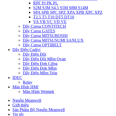
RPF PJ PK PL
S2M S3M S4.5 S5M S8M S14M
SPA SPB SPC SPZ XPA XPB XPC XPZ
T2.5 T5 T10 DT5 DT10
VA VB VC VD VE
Dây Curoa CONTITECH
Dây Curoa GATES
Dây Curoa MITSUBOSHI
Dây Curoa MITSUSUMI SANLUX
Dây Curoa OPTIBELT
Dây Điện Cadivi
Dây Điện Đôi
Dây Điện Đôi Mềm Ovan
Dây Điện Đơn Cứng
Dây Điện Đơn Mềm
Dây Điện Mềm Tròn
IDEC
Relay
Màn Hình HMI
Màn Hình Weintek
Nguồn Meanwell
Giới thiệu
Sản Phẩm Bộ Nguồn Meanwell
Tin tức