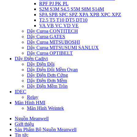
RPF PJ PK PL
S2M S3M S4.5 S5M S8M S14M
SPA SPB SPC SPZ XPA XPB XPC XPZ
T2.5 T5 T10 DT5 DT10
VA VB VC VD VE
Dây Curoa CONTITECH
Dây Curoa GATES
Dây Curoa MITSUBOSHI
Dây Curoa MITSUSUMI SANLUX
Dây Curoa OPTIBELT
Dây Điện Cadivi
Dây Điện Đôi
Dây Điện Đôi Mềm Ovan
Dây Điện Đơn Cứng
Dây Điện Đơn Mềm
Dây Điện Mềm Tròn
IDEC
Relay
Màn Hình HMI
Màn Hình Weintek
Nguồn Meanwell
Giới thiệu
Sản Phẩm Bộ Nguồn Meanwell
Tin tức