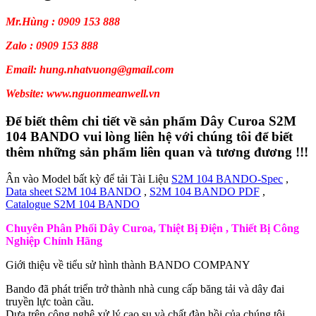
Mr.Hùng : 0909 153 888
Zalo : 0909 153 888
Email: hung.nhatvuong@gmail.com
Website: www.nguonmeanwell.vn
Để biết thêm chi tiết về sản phẩm Dây Curoa S2M
104 BANDO vui lòng liên hệ với chúng tôi để biết
thêm những sản phẩm liên quan và tương đương !!!
Ân vào Model bất kỳ để tải Tài Liệu
S2M 104 BANDO-Spec
,
Data sheet S2M 104 BANDO
,
S2M 104 BANDO PDF
,
Catalogue S2M 104 BANDO
Chuyên Phân Phối Dây Curoa, Thiệt Bị Điện , Thiết Bị Công
Nghiệp Chính Hãng
Giới thiệu về tiểu sử hình thành BANDO COMPANY
Bando đã phát triển trở thành nhà cung cấp băng tải và dây đai
truyền lực toàn cầu.
Dựa trên công nghệ xử lý cao su và chất đàn hồi của chúng tôi.