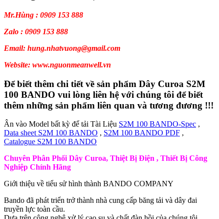
Mr.Hùng : 0909 153 888
Zalo : 0909 153 888
Email: hung.nhatvuong@gmail.com
Website: www.nguonmeanwell.vn
Để biết thêm chi tiết về sản phẩm Dây Curoa S2M
100 BANDO vui lòng liên hệ với chúng tôi để biết
thêm những sản phẩm liên quan và tương đương !!!
Ân vào Model bất kỳ để tải Tài Liệu
S2M 100 BANDO-Spec
,
Data sheet S2M 100 BANDO
,
S2M 100 BANDO PDF
,
Catalogue S2M 100 BANDO
Chuyên Phân Phối Dây Curoa, Thiệt Bị Điện , Thiết Bị Công
Nghiệp Chính Hãng
Giới thiệu về tiểu sử hình thành BANDO COMPANY
Bando đã phát triển trở thành nhà cung cấp băng tải và dây đai
truyền lực toàn cầu.
Dựa trên công nghệ xử lý cao su và chất đàn hồi của chúng tôi.