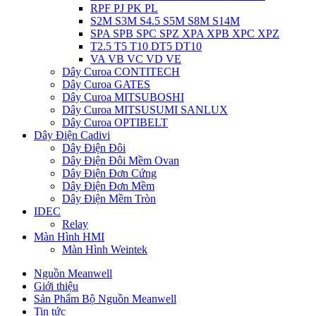
RPF PJ PK PL
S2M S3M S4.5 S5M S8M S14M
SPA SPB SPC SPZ XPA XPB XPC XPZ
T2.5 T5 T10 DT5 DT10
VA VB VC VD VE
Dây Curoa CONTITECH
Dây Curoa GATES
Dây Curoa MITSUBOSHI
Dây Curoa MITSUSUMI SANLUX
Dây Curoa OPTIBELT
Dây Điện Cadivi
Dây Điện Đôi
Dây Điện Đôi Mềm Ovan
Dây Điện Đơn Cứng
Dây Điện Đơn Mềm
Dây Điện Mềm Tròn
IDEC
Relay
Màn Hình HMI
Màn Hình Weintek
Nguồn Meanwell
Giới thiệu
Sản Phẩm Bộ Nguồn Meanwell
Tin tức