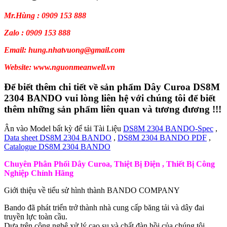
Mr.Hùng : 0909 153 888
Zalo : 0909 153 888
Email: hung.nhatvuong@gmail.com
Website: www.nguonmeanwell.vn
Để biết thêm chi tiết về sản phẩm Dây Curoa DS8M
2304 BANDO vui lòng liên hệ với chúng tôi để biết
thêm những sản phẩm liên quan và tương đương !!!
Ân vào Model bất kỳ để tải Tài Liệu
DS8M 2304 BANDO-Spec
,
Data sheet DS8M 2304 BANDO
,
DS8M 2304 BANDO PDF
,
Catalogue DS8M 2304 BANDO
Chuyên Phân Phối Dây Curoa, Thiệt Bị Điện , Thiết Bị Công
Nghiệp Chính Hãng
Giới thiệu về tiểu sử hình thành BANDO COMPANY
Bando đã phát triển trở thành nhà cung cấp băng tải và dây đai
truyền lực toàn cầu.
Dựa trên công nghệ xử lý cao su và chất đàn hồi của chúng tôi.