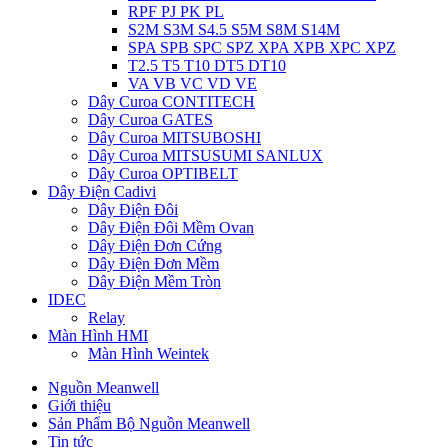
RPF PJ PK PL
S2M S3M S4.5 S5M S8M S14M
SPA SPB SPC SPZ XPA XPB XPC XPZ
T2.5 T5 T10 DT5 DT10
VA VB VC VD VE
Dây Curoa CONTITECH
Dây Curoa GATES
Dây Curoa MITSUBOSHI
Dây Curoa MITSUSUMI SANLUX
Dây Curoa OPTIBELT
Dây Điện Cadivi
Dây Điện Đôi
Dây Điện Đôi Mềm Ovan
Dây Điện Đơn Cứng
Dây Điện Đơn Mềm
Dây Điện Mềm Tròn
IDEC
Relay
Màn Hình HMI
Màn Hình Weintek
Nguồn Meanwell
Giới thiệu
Sản Phẩm Bộ Nguồn Meanwell
Tin tức