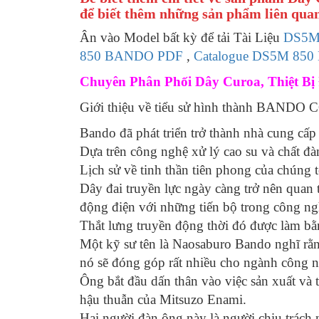
để biết thêm những sản phẩm liên quan
Ân vào Model bất kỳ để tải Tài Liệu
DS5M
850 BANDO PDF
,
Catalogue DS5M 85
Chuyên Phân Phối Dây Curoa, Thiệt Bị 
Giới thiệu về tiểu sử hình thành BAND
Bando đã phát triển trở thành nhà cung cấp 
Dựa trên công nghệ xử lý cao su và chất đà
Lịch sử về tinh thần tiên phong của chúng 
Dây đai truyền lực ngày càng trở nên quan
động điện với những tiến bộ trong công ng
Thắt lưng truyền động thời đó được làm bằn
Một kỹ sư tên là Naosaburo Bando nghĩ rằng
nó sẽ đóng góp rất nhiều cho ngành công n
Ông bắt đầu dấn thân vào việc sản xuất và t
hậu thuẫn của Mitsuzo Enami.
Hai người đàn ông này là người chịu trách