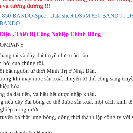
 và tương đương !!!
 850 BANDO-Spec
,
Data sheet DS5M 850 BANDO
,
D
0 BANDO
Điện , Thiết Bị Công Nghiệp Chính Hãng
O COMPANY
băng tải và dây đai truyền lực toàn cầu.
n hồi của chúng tôi.
tôi bắt nguồn từ thời Minh Trị ở Nhật Bản.
 trọng khi máy móc sản xuất chuyển từ thủ công sang truy
hiệp hóa.
g da đắt tiền, và hầu hết được nhập khẩu.
 nếu dây đai bông có thể được sản xuất một cách kinh tế 
ghiệp trong nước.
ruyền bá thắt lưng bông, đồng thời thành lập công ty với 
 nhiệm thành lập Bando,