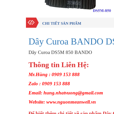
CHI TIẾT SẢN PHẨM
Dây Curoa BANDO DS
Dây Curoa DS5M 850 BANDO
Thông tin Liên Hệ:
Mr.Hùng : 0909 153 888
Zalo : 0909 153 888
Email: hung.nhatvuong@gmail.com
Website: www.nguonmeanwell.vn
Để biết thêm chi tiết về sản phẩm Dây