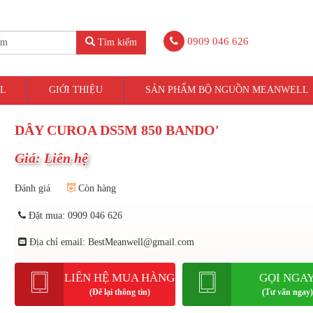
0909 046 626
Tìm kiếm
L
GIỚI THIỆU
SẢN PHẨM BỘ NGUỒN MEANWELL
DÂY CUROA DS5M 850 BANDO'
Giá: Liên hệ
Đánh giá
Còn hàng
Đặt mua: 0909 046 626
Địa chỉ email: BestMeanwell@gmail.com
LIÊN HỆ MUA HÀNG
GỌI NGA
(Để lại thông tin)
(Tư vấn ngay)