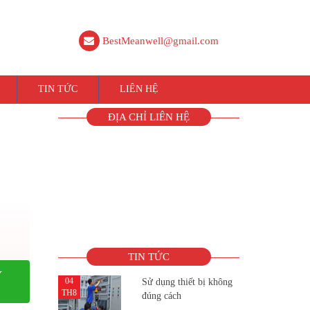
BestMeanwell@gmail.com
TIN TỨC
LIÊN HỆ
ĐỊA CHỈ LIÊN HỆ
TIN TỨC
Y
04
Sử dụng thiết bị không
TH8
đúng cách