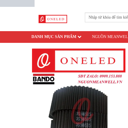
DANH MỤC SẢN PHẨM
NGUỒN MEANWEL