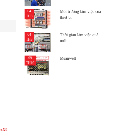
04
Môi trường làm việc của
TH8
thiết bị
04
Thời gian làm việc quá
TH8
mức
09
Meanwell
TH10
tôi