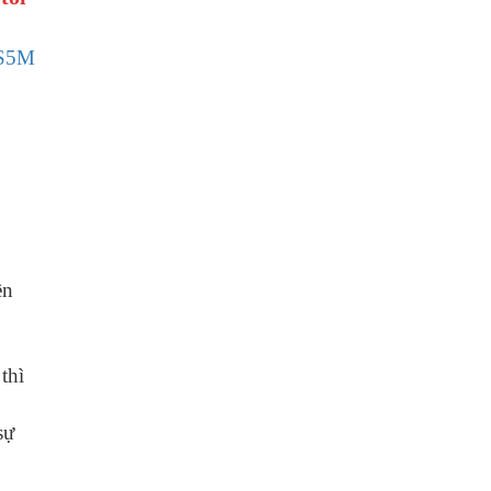
S5M
ền
thì
sự