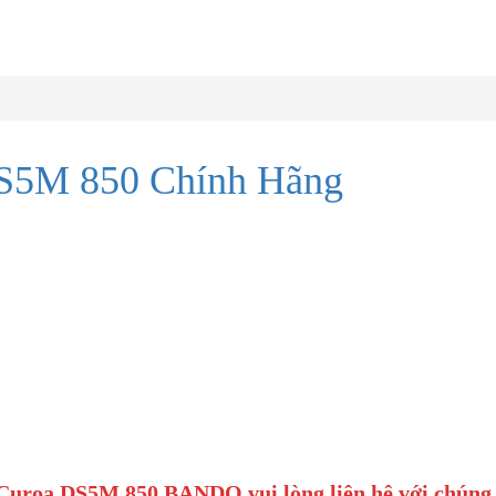
5M 850 Chính Hãng
 Curoa DS5M 850 BANDO vui lòng liên hệ với chúng 