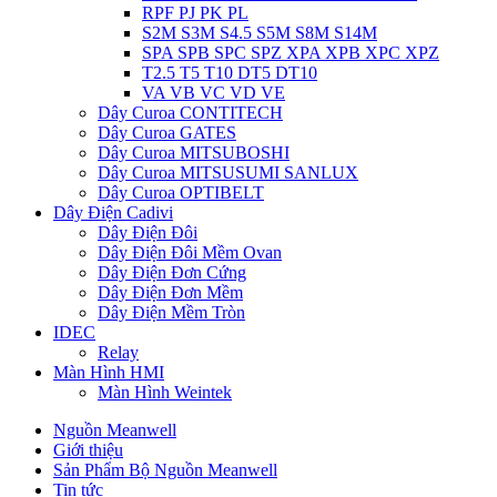
RPF PJ PK PL
S2M S3M S4.5 S5M S8M S14M
SPA SPB SPC SPZ XPA XPB XPC XPZ
T2.5 T5 T10 DT5 DT10
VA VB VC VD VE
Dây Curoa CONTITECH
Dây Curoa GATES
Dây Curoa MITSUBOSHI
Dây Curoa MITSUSUMI SANLUX
Dây Curoa OPTIBELT
Dây Điện Cadivi
Dây Điện Đôi
Dây Điện Đôi Mềm Ovan
Dây Điện Đơn Cứng
Dây Điện Đơn Mềm
Dây Điện Mềm Tròn
IDEC
Relay
Màn Hình HMI
Màn Hình Weintek
Nguồn Meanwell
Giới thiệu
Sản Phẩm Bộ Nguồn Meanwell
Tin tức