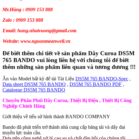
Mr.Hùng : 0909 153 888
Zalo : 0909 153 888
Email: hung.nhatvuong@gmail.com
Website: www.nguonmeanwell.vn
Để biết thêm chi tiết về sản phẩm Dây Curoa DS5M
765 BANDO vui lòng liên hệ với chúng tôi để biết
thêm những sản phẩm liên quan và tương đương !!!
Ân vào Model bất kỳ để tải Tài Liệu
DS5M 765 BANDO-Spec
,
Data sheet DS5M 765 BANDO
,
DS5M 765 BANDO PDF
,
Catalogue DS5M 765 BANDO
Chuyên Phân Phối Dây Curoa, Thiệt Bị Điện , Thiết Bị Công
Nghiệp Chính Hãng
Giới thiệu về tiểu sử hình thành BANDO COMPANY
Bando đã phát triển trở thành nhà cung cấp băng tải và dây đai
truyền lực toàn cầu.
Dựa trên công nghệ xử lý cao su và chất đàn hồi của chúng tôi.