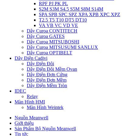
RPF PJ PK PL
S2M S3M S4.5 S5M S8M S14M
SPA SPB SPC SPZ XPA XPB XPC XPZ
T2.5 T5 T10 DT5 DT10
VA VB VC VD VE
Dây Curoa CONTITECH
Dây Curoa GATES
Dây Curoa MITSUBOSHI
Dây Curoa MITSUSUMI SANLUX
Dây Curoa OPTIBELT
Dây Điện Cadivi
Dây Điện Đôi
Dây Điện Đôi Mềm Ovan
Dây Điện Đơn Cứng
Dây Điện Đơn Mềm
Dây Điện Mềm Tròn
IDEC
Relay
Màn Hình HMI
Màn Hình Weintek
Nguồn Meanwell
Giới thiệu
Sản Phẩm Bộ Nguồn Meanwell
Tin tức