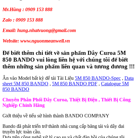
Mr.Hùng : 0909 153 888
Zalo : 0909 153 888
Email: hung.nhatvuong@gmail.com
Website: www.nguonmeanwell.vn
Để biết thêm chi tiết về sản phẩm Dây Curoa 5M
850 BANDO vui lòng liên hệ với chúng tôi để biết
thêm những sản phẩm liên quan và tương đương !!!
Ân vào Model bất kỳ để tải Tài Liệu
5M 850 BANDO-Spec
,
Data
sheet 5M 850 BANDO
,
5M 850 BANDO PDF
,
Catalogue 5M
850 BANDO
Chuyên Phân Phối Dây Curoa, Thiệt Bị Điện , Thiết Bị Công
Nghiệp Chính Hãng
Giới thiệu về tiểu sử hình thành BANDO COMPANY
Bando đã phát triển trở thành nhà cung cấp băng tải và dây đai
truyền lực toàn cầu.
Dựa trên công nghệ xử lý cao su và chất đàn hồi của chúng tôi.