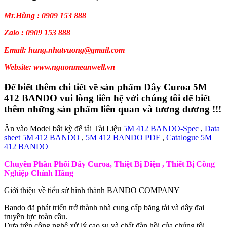
Mr.Hùng : 0909 153 888
Zalo : 0909 153 888
Email: hung.nhatvuong@gmail.com
Website: www.nguonmeanwell.vn
Để biết thêm chi tiết về sản phẩm Dây Curoa 5M
412 BANDO vui lòng liên hệ với chúng tôi để biết
thêm những sản phẩm liên quan và tương đương !!!
Ân vào Model bất kỳ để tải Tài Liệu
5M 412 BANDO-Spec
,
Data
sheet 5M 412 BANDO
,
5M 412 BANDO PDF
,
Catalogue 5M
412 BANDO
Chuyên Phân Phối Dây Curoa, Thiệt Bị Điện , Thiết Bị Công
Nghiệp Chính Hãng
Giới thiệu về tiểu sử hình thành BANDO COMPANY
Bando đã phát triển trở thành nhà cung cấp băng tải và dây đai
truyền lực toàn cầu.
Dựa trên công nghệ xử lý cao su và chất đàn hồi của chúng tôi.