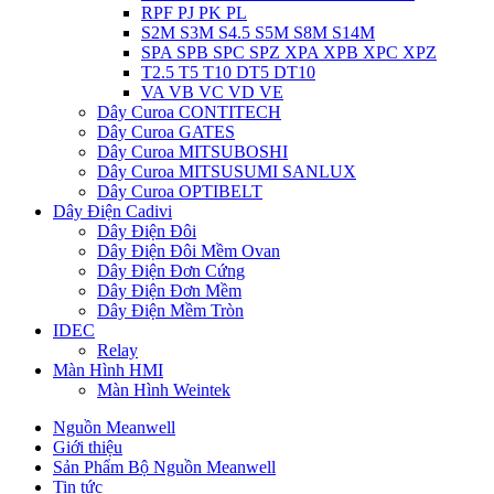
RPF PJ PK PL
S2M S3M S4.5 S5M S8M S14M
SPA SPB SPC SPZ XPA XPB XPC XPZ
T2.5 T5 T10 DT5 DT10
VA VB VC VD VE
Dây Curoa CONTITECH
Dây Curoa GATES
Dây Curoa MITSUBOSHI
Dây Curoa MITSUSUMI SANLUX
Dây Curoa OPTIBELT
Dây Điện Cadivi
Dây Điện Đôi
Dây Điện Đôi Mềm Ovan
Dây Điện Đơn Cứng
Dây Điện Đơn Mềm
Dây Điện Mềm Tròn
IDEC
Relay
Màn Hình HMI
Màn Hình Weintek
Nguồn Meanwell
Giới thiệu
Sản Phẩm Bộ Nguồn Meanwell
Tin tức