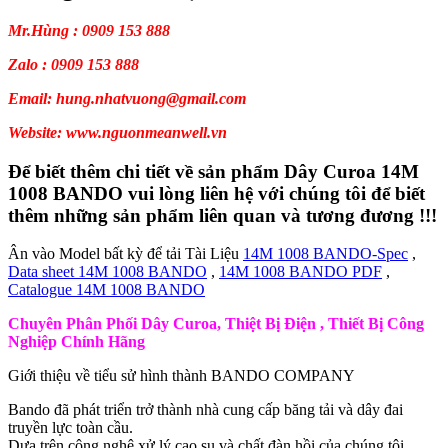
Mr.Hùng : 0909 153 888
Zalo : 0909 153 888
Email: hung.nhatvuong@gmail.com
Website: www.nguonmeanwell.vn
Để biết thêm chi tiết về sản phẩm Dây Curoa 14M
1008 BANDO vui lòng liên hệ với chúng tôi để biết
thêm những sản phẩm liên quan và tương đương !!!
Ân vào Model bất kỳ để tải Tài Liệu
14M 1008 BANDO-Spec
,
Data sheet 14M 1008 BANDO
,
14M 1008 BANDO PDF
,
Catalogue 14M 1008 BANDO
Chuyên Phân Phối Dây Curoa, Thiệt Bị Điện , Thiết Bị Công
Nghiệp Chính Hãng
Giới thiệu về tiểu sử hình thành BANDO COMPANY
Bando đã phát triển trở thành nhà cung cấp băng tải và dây đai
truyền lực toàn cầu.
Dựa trên công nghệ xử lý cao su và chất đàn hồi của chúng tôi.