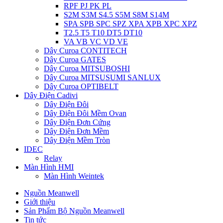
RPF PJ PK PL
S2M S3M S4.5 S5M S8M S14M
SPA SPB SPC SPZ XPA XPB XPC XPZ
T2.5 T5 T10 DT5 DT10
VA VB VC VD VE
Dây Curoa CONTITECH
Dây Curoa GATES
Dây Curoa MITSUBOSHI
Dây Curoa MITSUSUMI SANLUX
Dây Curoa OPTIBELT
Dây Điện Cadivi
Dây Điện Đôi
Dây Điện Đôi Mềm Ovan
Dây Điện Đơn Cứng
Dây Điện Đơn Mềm
Dây Điện Mềm Tròn
IDEC
Relay
Màn Hình HMI
Màn Hình Weintek
Nguồn Meanwell
Giới thiệu
Sản Phẩm Bộ Nguồn Meanwell
Tin tức