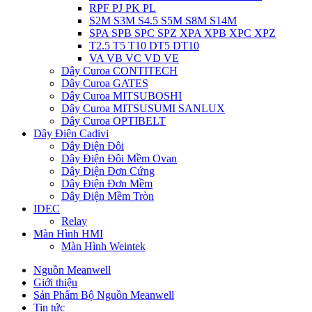
RPF PJ PK PL
S2M S3M S4.5 S5M S8M S14M
SPA SPB SPC SPZ XPA XPB XPC XPZ
T2.5 T5 T10 DT5 DT10
VA VB VC VD VE
Dây Curoa CONTITECH
Dây Curoa GATES
Dây Curoa MITSUBOSHI
Dây Curoa MITSUSUMI SANLUX
Dây Curoa OPTIBELT
Dây Điện Cadivi
Dây Điện Đôi
Dây Điện Đôi Mềm Ovan
Dây Điện Đơn Cứng
Dây Điện Đơn Mềm
Dây Điện Mềm Tròn
IDEC
Relay
Màn Hình HMI
Màn Hình Weintek
Nguồn Meanwell
Giới thiệu
Sản Phẩm Bộ Nguồn Meanwell
Tin tức