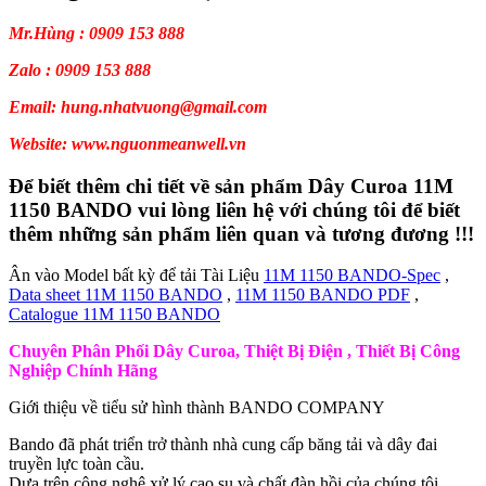
Mr.Hùng : 0909 153 888
Zalo : 0909 153 888
Email: hung.nhatvuong@gmail.com
Website: www.nguonmeanwell.vn
Để biết thêm chi tiết về sản phẩm Dây Curoa 11M
1150 BANDO vui lòng liên hệ với chúng tôi để biết
thêm những sản phẩm liên quan và tương đương !!!
Ân vào Model bất kỳ để tải Tài Liệu
11M 1150 BANDO-Spec
,
Data sheet 11M 1150 BANDO
,
11M 1150 BANDO PDF
,
Catalogue 11M 1150 BANDO
Chuyên Phân Phối Dây Curoa, Thiệt Bị Điện , Thiết Bị Công
Nghiệp Chính Hãng
Giới thiệu về tiểu sử hình thành BANDO COMPANY
Bando đã phát triển trở thành nhà cung cấp băng tải và dây đai
truyền lực toàn cầu.
Dựa trên công nghệ xử lý cao su và chất đàn hồi của chúng tôi.