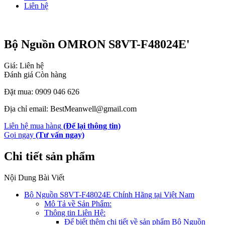
Liên hệ
Bộ Nguồn OMRON S8VT-F48024E'
Giá: Liên hệ
Đánh giá
Còn hàng
Đặt mua: 0909 046 626
Địa chỉ email: BestMeanwell@gmail.com
Liên hệ mua hàng
(Để lại thông tin)
Gọi ngay
(Tư vấn ngay)
Chi tiết sản phẩm
Nội Dung Bài Viết
Bộ Nguồn S8VT-F48024E Chính Hãng tại Việt Nam
Mô Tả về Sản Phẩm:
Thông tin Liên Hệ:
Để biết thêm chi tiết về sản phẩm Bộ Nguồn