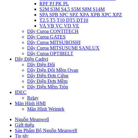
RPF PJ PK PL
S2M S3M S4.5 S5M S8M S14M
SPA SPB SPC SPZ XPA XPB XPC XPZ
T2.5 T5 T10 DT5 DT10
VA VB VC VD VE
Dây Curoa CONTITECH
Dây Curoa GATES
Dây Curoa MITSUBOSHI
Dây Curoa MITSUSUMI SANLUX
Dây Curoa OPTIBELT
Dây Điện Cadivi
Dây Điện Đôi
Dây Điện Đôi Mềm Ovan
Dây Điện Đơn Cứng
Dây Điện Đơn Mềm
Dây Điện Mềm Tròn
IDEC
Relay
Màn Hình HMI
Màn Hình Weintek
Nguồn Meanwell
Giới thiệu
Sản Phẩm Bộ Nguồn Meanwell
Tin tức