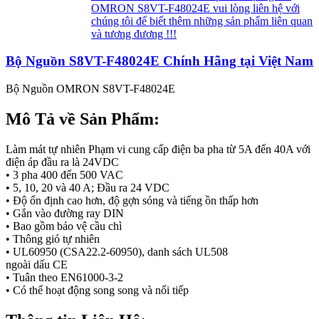
OMRON S8VT-F48024E vui lòng liên hệ với
chúng tôi để biết thêm những sản phẩm liên quan
và tương đương !!!
Bộ Nguồn S8VT-F48024E Chính Hãng tại Việt Nam
Bộ Nguồn OMRON S8VT-F48024E
Mô Tả về Sản Phẩm:
Làm mát tự nhiên Phạm vi cung cấp điện ba pha từ 5A đến 40A với
điện áp đầu ra là 24VDC
• 3 pha 400 đến 500 VAC
• 5, 10, 20 và 40 A; Đầu ra 24 VDC
• Độ ổn định cao hơn, độ gợn sóng và tiếng ồn thấp hơn
• Gắn vào đường ray DIN
• Bao gồm bảo vệ cầu chì
• Thông gió tự nhiên
• UL60950 (CSA22.2-60950), danh sách UL508
ngoài dấu CE
• Tuân theo EN61000-3-2
• Có thể hoạt động song song và nối tiếp