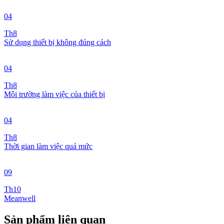
04
Th8
Sử dụng thiết bị không đúng cách
04
Th8
Môi trường làm việc của thiết bị
04
Th8
Thời gian làm việc quá mức
09
Th10
Meanwell
Sản phẩm liên quan