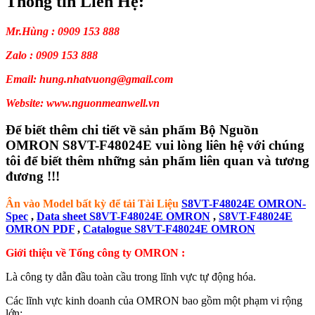
Thông tin Liên Hệ:
Mr.Hùng : 0909 153 888
Zalo : 0909 153 888
Email: hung.nhatvuong@gmail.com
Website: www.nguonmeanwell.vn
Để biết thêm chi tiết về sản phẩm Bộ Nguồn
OMRON S8VT-F48024E vui lòng liên hệ với chúng
tôi để biết thêm những sản phẩm liên quan và tương
đương !!!
Ân vào Model bất kỳ để tải Tài Liệu
S8VT-F48024E OMRON-
Spec
,
Data sheet S8VT-F48024E OMRON
,
S8VT-F48024E
OMRON PDF
,
Catalogue S8VT-F48024E OMRON
Giới thiệu về Tổng công ty OMRON :
Là công ty dẫn đầu toàn cầu trong lĩnh vực tự động hóa.
Các lĩnh vực kinh doanh của OMRON bao gồm một phạm vi rộng
lớn: