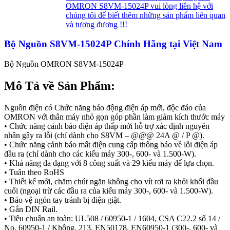
OMRON S8VM-15024P vui lòng liên hệ với
chúng tôi để biết thêm những sản phẩm liên quan
và tương đương !!!
Bộ Nguồn S8VM-15024P Chính Hãng tại Việt Nam
Bộ Nguồn OMRON S8VM-15024P
Mô Tả về Sản Phẩm:
Nguồn điện có Chức năng báo động điện áp mới, độc đáo của
OMRON với thân máy nhỏ gọn góp phần làm giảm kích thước máy
• Chức năng cảnh báo điện áp thấp mới hỗ trợ xác định nguyên
nhân gây ra lỗi (chỉ dành cho S8VM – @@@ 24A @ / P @).
• Chức năng cảnh báo mất điện cung cấp thông báo về lỗi điện áp
đầu ra (chỉ dành cho các kiểu máy 300-, 600- và 1.500-W).
• Khả năng đa dạng với 8 công suất và 29 kiểu máy để lựa chọn.
• Tuân theo RoHS
• Thiết kế mới, chăm chút ngăn không cho vít rơi ra khỏi khối đầu
cuối (ngoại trừ các đầu ra của kiểu máy 300-, 600- và 1.500-W).
• Bảo vệ ngón tay tránh bị điện giật.
• Gắn DIN Rail.
• Tiêu chuẩn an toàn: UL508 / 60950-1 / 1604, CSA C22.2 số 14 /
No. 60950-1 / Không. 213, EN50178, EN60950-1 (300-, 600- và