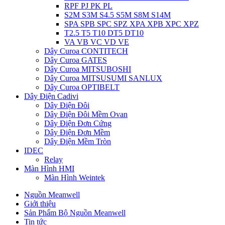
RPF PJ PK PL
S2M S3M S4.5 S5M S8M S14M
SPA SPB SPC SPZ XPA XPB XPC XPZ
T2.5 T5 T10 DT5 DT10
VA VB VC VD VE
Dây Curoa CONTITECH
Dây Curoa GATES
Dây Curoa MITSUBOSHI
Dây Curoa MITSUSUMI SANLUX
Dây Curoa OPTIBELT
Dây Điện Cadivi
Dây Điện Đôi
Dây Điện Đôi Mềm Ovan
Dây Điện Đơn Cứng
Dây Điện Đơn Mềm
Dây Điện Mềm Tròn
IDEC
Relay
Màn Hình HMI
Màn Hình Weintek
Nguồn Meanwell
Giới thiệu
Sản Phẩm Bộ Nguồn Meanwell
Tin tức