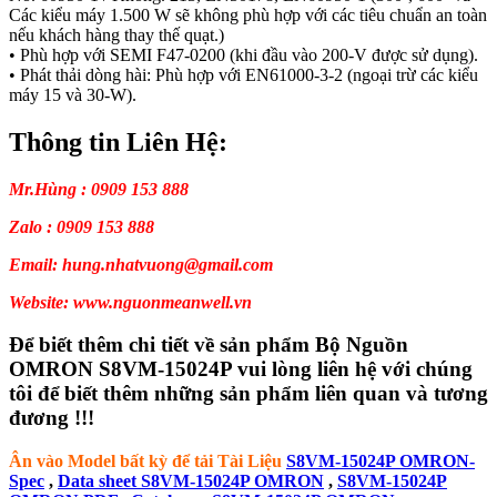
Các kiểu máy 1.500 W sẽ không phù hợp với các tiêu chuẩn an toàn
nếu khách hàng thay thế quạt.)
• Phù hợp với SEMI F47-0200 (khi đầu vào 200-V được sử dụng).
• Phát thải dòng hài: Phù hợp với EN61000-3-2 (ngoại trừ các kiểu
máy 15 và 30-W).
Thông tin Liên Hệ:
Mr.Hùng : 0909 153 888
Zalo : 0909 153 888
Email: hung.nhatvuong@gmail.com
Website: www.nguonmeanwell.vn
Để biết thêm chi tiết về sản phẩm Bộ Nguồn
OMRON S8VM-15024P vui lòng liên hệ với chúng
tôi để biết thêm những sản phẩm liên quan và tương
đương !!!
Ân vào Model bất kỳ để tải Tài Liệu
S8VM-15024P OMRON-
Spec
,
Data sheet S8VM-15024P OMRON
,
S8VM-15024P