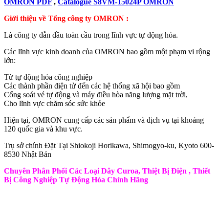
OMRON PDF
,
Catalogue S8VM-15024P OMRON
Giới thiệu về Tổng công ty OMRON :
Là công ty dẫn đầu toàn cầu trong lĩnh vực tự động hóa.
Các lĩnh vực kinh doanh của OMRON bao gồm một phạm vi rộng
lớn:
Từ tự động hóa công nghiệp
Các thành phần điện tử đến các hệ thống xã hội bao gồm
Cổng soát vé tự động và máy điều hòa năng lượng mặt trời,
Cho lĩnh vực chăm sóc sức khỏe
Hiện tại, OMRON cung cấp các sản phẩm và dịch vụ tại khoảng
120 quốc gia và khu vực.
Trụ sở chính Đặt Tại Shiokoji Horikawa, Shimogyo-ku, Kyoto 600-
8530 Nhật Bản
Chuyên Phân Phối Các Loại Dây Curoa, Thiệt Bị Điện , Thiết
Bị Công Nghiệp Tự Động Hóa Chính Hãng